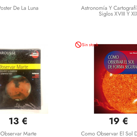
Poster De La Luna
Astronomía Y Cartograf
Siglos XVIII Y XI
not_interested
Sin stock
13 €
19 €
Vista rápida
Vista rápida


Observar Marte
Como Observar El Sol 