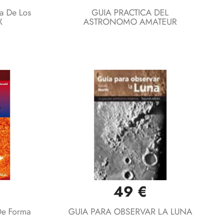
ía De Los
GUIA PRACTICA DEL
X
ASTRONOMO AMATEUR
49 €
Vista rápida

De Forma
GUIA PARA OBSERVAR LA LUNA