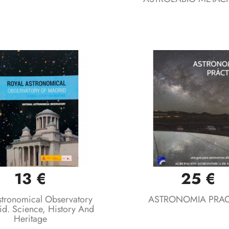
13 €
25 €
Vista rápida
Vista rápida


stronomical Observatory
ASTRONOMIA PRAC
d. Science, History And
Heritage