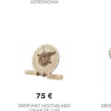
ASTRONOMIA
75 €
Vista rápida

DREIPUNKT NOCTURLABIO
DREI
LUNAR DE LUXE