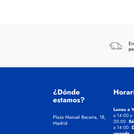
En
pa
¿Dónde
Horar
estamos?
Lunes a V
a 14:00 y
Plaza Manuel Becerra, 18,
20:00.
Sá
Madrid
a 14:00.
cerrado