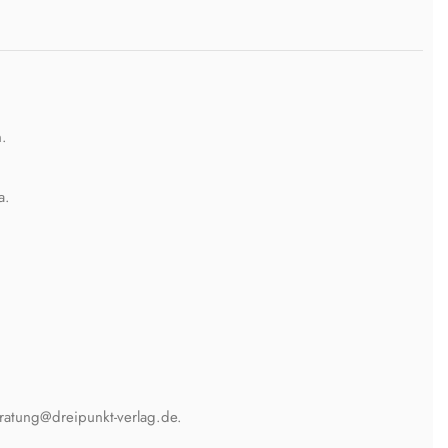
n.
a.
eratung@dreipunkt-verlag.de.