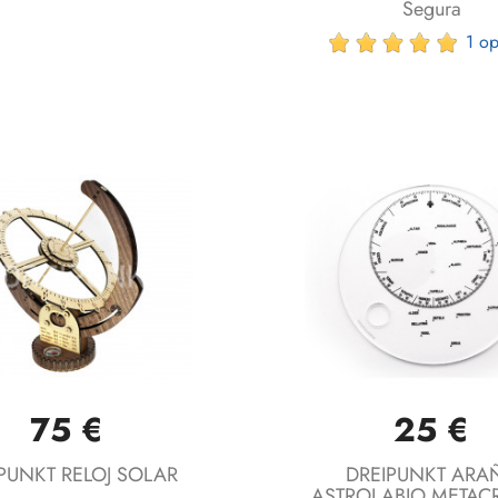
Segura
1 op
75 €
25 €
Vista rápida
Vista rápida


PUNKT RELOJ SOLAR
DREIPUNKT ARA
ASTROLABIO METACR