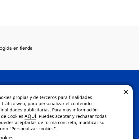
ogida en tienda
Contacto
ookies propias y de terceros para finalidades
l tráfico web, para personalizar el contenido
inalidades publicitarias. Para más información
 compra
Envíanos un email a
AQUÍ
a de Cookies
. Puedes aceptar y rechazar todas
dad
info@fotoroma.es
o bien
puedes aceptarlas de forma concreta, modificar su
rellena nuestro
formulario
ndo “Personalizar cookies".
dos
de contacto
cookies