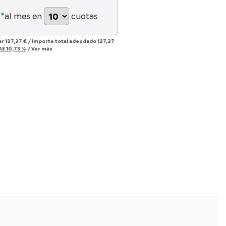
*
al mes en
cuotas
ar
127,27 €
/
Importe total adeudado
127,27
AE
10,73 %
/
Ver más