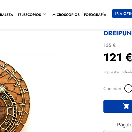

IR A ÓPT
RALEZA
TELESCOPIOS
MICROSCOPIOS
FOTOGRAFÍA
DREIPUN
135 €
121 
Impuestos incluid
-
Cantidad

Págalo