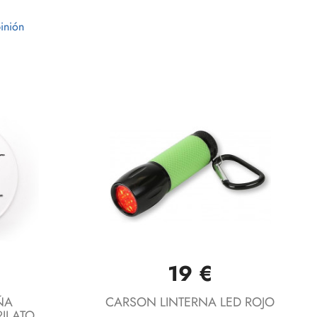
inión
19 €
Vista rápida

ÑA
CARSON LINTERNA LED ROJO
ILATO