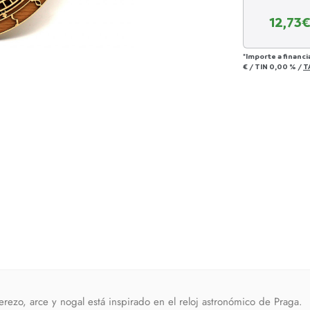
12,73
€
*Importe a financi
€
/
TIN
0,00 %
/
T
rezo, arce y nogal está inspirado en el reloj astronómico de Praga.