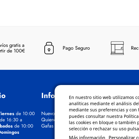
víos gratis a
Pago Seguro
Rec
rtir de 100€
io
Información
Políticas
En nuestro sitio web utilizamos c
analíticas mediante el análisis de
mediante sus preferencias y con f
Nuevos Cursos
Condiciones de
iernes
de 10:00
puedes consultar nuestra Polític
Quienes somos
Aviso de privaci
 de 16:30 a
las cookies en bloque o también 
Gafas eclipse
Cookies
bados
de 10:00
selección o rechazar su uso pulsa
Bajas comunica
Domingos
Más información
Personalizar 
comerciales