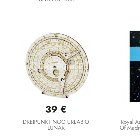
39 €
Vista rápida

DREIPUNKT NOCTURLABIO
Royal A
LUNAR
Of Madri