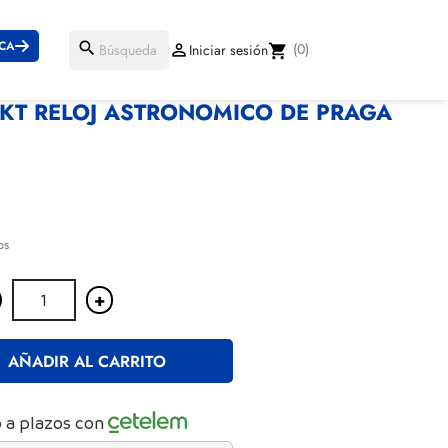
ICA
search
(0)

Iniciar sesión
shopping_cart
KT RELOJ ASTRONOMICO DE PRAGA
€
os
+
AÑADIR AL CARRITO
 a plazos con