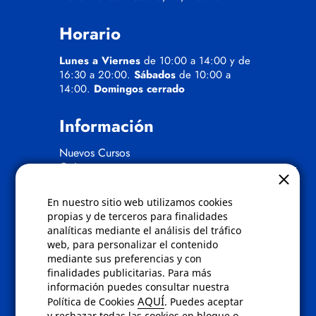
Horario
Lunes a Viernes
de 10:00 a 14:00 y de
16:30 a 20:00.
Sábados
de 10:00 a
14:00.
Domingos cerrado
Información
Nuevos Cursos
Quienes somos
Gafas eclipse
En nuestro sitio web utilizamos cookies
Políticas
propias y de terceros para finalidades
analíticas mediante el análisis del tráfico
Condiciones de compra
web, para personalizar el contenido
Aviso de privacidad
mediante sus preferencias y con
Cookies
finalidades publicitarias. Para más
Bajas comunicados comerciales
información puedes consultar nuestra
Derecho de desistimiento
AQUÍ
Política de Cookies
. Puedes aceptar
Preguntas frecuentes
y rechazar todas las cookies en bloque o