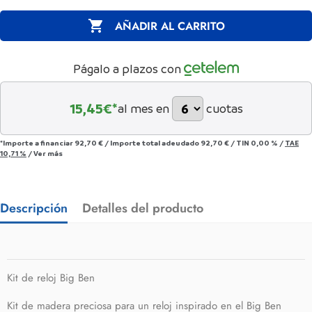

AÑADIR AL CARRITO
Págalo a plazos con
15,45
€*
al mes en
cuotas
*Importe a financiar
92,70 €
/
Importe total adeudado
92,70 €
/
TIN
0,00 %
/
TAE
10,71 %
/
Ver más
Descripción
Detalles del producto
Kit de reloj Big Ben
Kit de madera preciosa para un reloj inspirado en el Big Ben