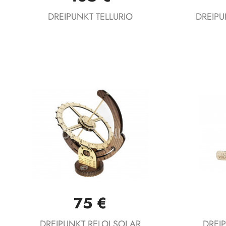
DREIPUNKT TELLURIO
DREIPU
75 €
Vista rápida

DREIPUNKT RELOJ SOLAR
DREI