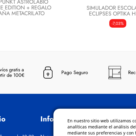
IPUNKT ASTROLABIO
E EDITION + REGALO
SIMULADOR ESCOL
AÑA METACRILATO
ECLIPSES OPTIKA H
-7,03%
víos gratis a
Pago Seguro
Rec
rtir de 100€
io
Información
Políticas
En nuestro sitio web utilizamos c
analíticas mediante el análisis de
mediante sus preferencias y con f