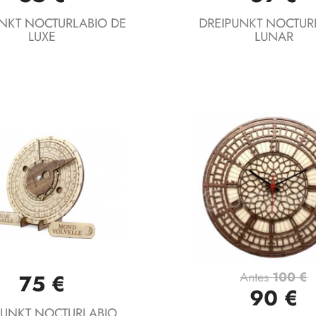
NKT NOCTURLABIO DE
DREIPUNKT NOCTUR
LUXE
LUNAR
Antes
100 €
75 €
Vista rápida
Vista rápida


90 €
PUNKT NOCTURLABIO