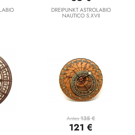
LABIO
DREIPUNKT ASTROLABIO
NAUTICO S.XVII
Antes
135 €
Vista rápida

121 €