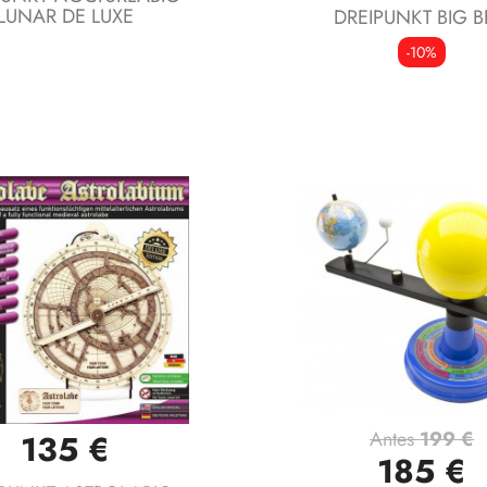
LUNAR DE LUXE
DREIPUNKT BIG 
-10%
Antes
199 €
135 €
Vista rápida
Vista rápida


185 €