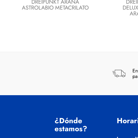
DREIPUNKT ARAÑA
DRE
ASTROLABIO METACRILATO
DELUX
AR
En
pa
¿Dónde
Horar
estamos?