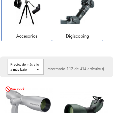
Accesorios
Digiscoping
Precio, de más alto
Mostrando 1-12 de 414 artículo(s)

a más bajo
not_interested
Sin stock