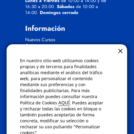
Lunes a Viernes
de 10:00 a 14:00 y de
16:30 a 20:00.
Sábados
de 10:00 a
14:00.
Domingos cerrado
Información
Nuevos Cursos
Quienes somos
Gafas eclipse
En nuestro sitio web utilizamos cookies
Políticas
propias y de terceros para finalidades
analíticas mediante el análisis del tráfico
Condiciones de compra
web, para personalizar el contenido
Aviso de privacidad
mediante sus preferencias y con
Cookies
finalidades publicitarias. Para más
Bajas comunicados comerciales
información puedes consultar nuestra
Derecho de desistimiento
AQUÍ
Política de Cookies
. Puedes aceptar
Preguntas frecuentes
y rechazar todas las cookies en bloque o
también puedes aceptarlas de forma
concreta, modificar su selección o
Contacto
rechazar su uso pulsando “Personalizar
cookies".