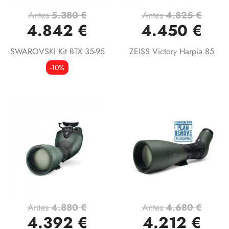
Antes
5.380 €
Antes
4.825 €
4.842 €
4.450 €
SWAROVSKI Kit BTX 35-95
ZEISS Victory Harpia 85
-10%
Antes
4.880 €
Antes
4.680 €
4.392 €
4.212 €