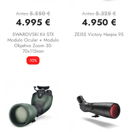
Antes
5.550 €
Antes
5.325 €
4.995 €
4.950 €
SWAROVSKI Kit STX
ZEISS Victory Harpia 95
Modulo Ocular + Modulo
Objetivo Zoom 30-
70x115mm
-10%