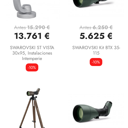
Antes
15.290 €
Antes
6.250 €
13.761 €
5.625 €
SWAROVSKI ST VISTA
SWAROVSKI Kit BTX 35-
30x95, Instalaciones
115
Intemperie
-10%
-10%