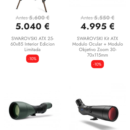
Antes
5.600 €
Antes
5.550 €
5.040 €
4.995 €
SWAROVSKI ATX 25-
SWAROVSKI Kit ATX
60x85 Interior Edicion
Modulo Ocular + Modulo
Limitada
Objetivo Zoom 30-
70x115mm
-10%
-10%