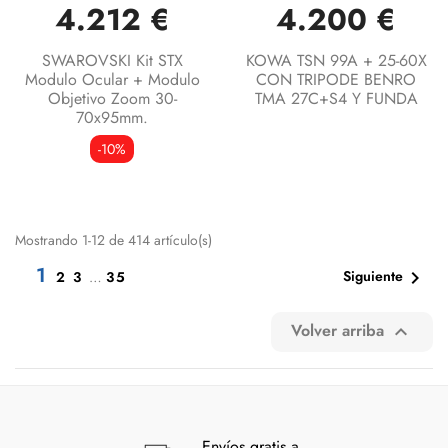
4.212 €
4.200 €
SWAROVSKI Kit STX
KOWA TSN 99A + 25-60X
Modulo Ocular + Modulo
CON TRIPODE BENRO
Objetivo Zoom 30-
TMA 27C+S4 Y FUNDA
70x95mm.
-10%
Mostrando 1-12 de 414 artículo(s)
1

Siguiente
2
3
…
35
Volver arriba

Envíos gratis a