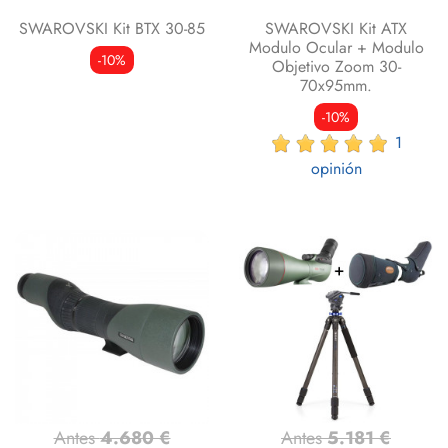
SWAROVSKI Kit BTX 30-85
SWAROVSKI Kit ATX
Modulo Ocular + Modulo
-10%
Objetivo Zoom 30-
70x95mm.
-10%
1
opinión
Antes
4.680 €
Antes
5.181 €