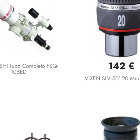
142 €
Vista rápida
Vista rápida


HI Tubo Completo FSQ-
106ED
VIXEN SLV 50° 20 Mm (