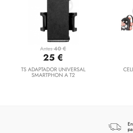
Antes
40 €
Vista rápida

25 €
TS ADAPTADOR UNIVERSAL
CEL
SMARTPHON A T2
En
pa