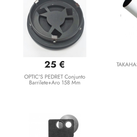
25 €
Vista rápida

TAKAHAS
OPTIC'S PEDRET Conjunto
Barrilete+aro 158 Mm