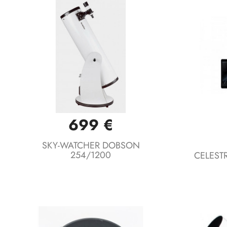
699 €
Vista rápida

SKY-WATCHER DOBSON
254/1200
CELESTR