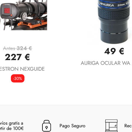
Antes
324 €
49 €
Vista rápida
Vista rápida


227 €
AURIGA OCULAR WA
ESTRON NEXGUIDE
-30%
víos gratis a
Pago Seguro
Rec
rtir de 100€