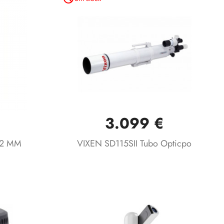
3.099 €
Vista rápida

12 MM
VIXEN SD115SII Tubo Opticpo