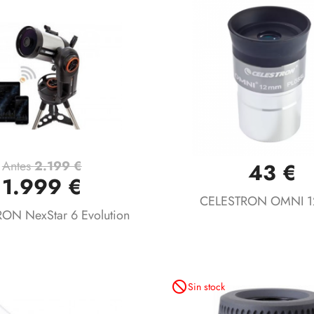
Antes
2.199 €
43 €
Vista rápida
Vista rápida


1.999 €
CELESTRON OMNI 
ON NexStar 6 Evolution
not_interested
Sin stock