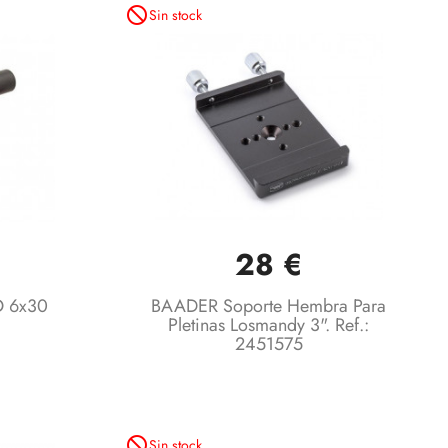
not_interested
Sin stock
28 €
Vista rápida

 6x30
BAADER Soporte Hembra Para
Pletinas Losmandy 3". Ref.:
2451575
not_interested
Sin stock