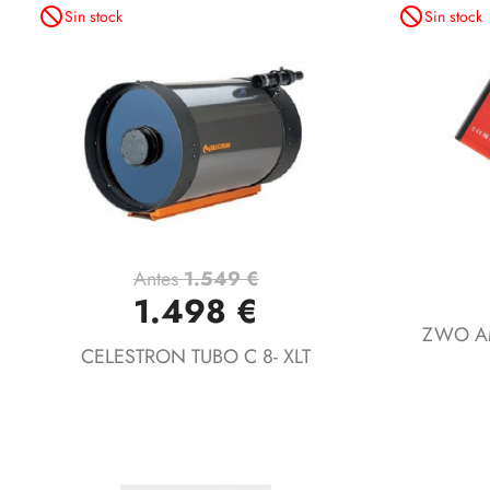
not_interested
not_interested
Sin stock
Sin stock
Antes
1.549 €
Vista rápida

1.498 €
ZWO AM
CELESTRON TUBO C 8- XLT