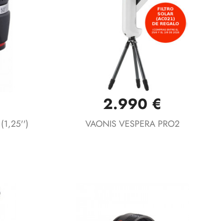
2.990 €
Vista rápida

1,25'')
VAONIS VESPERA PRO2