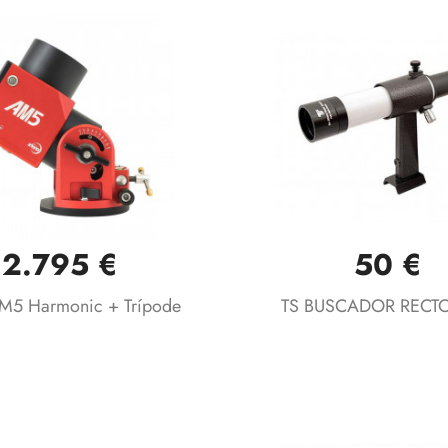
2.795 €
50 €
Vista rápida
Vista rápida


5 Harmonic + Trípode
TS BUSCADOR RECTO