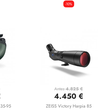
-10%
€
Antes
4.825 €
Vista rápida

€
4.450 €
 35-95
ZEISS Victory Harpia 85