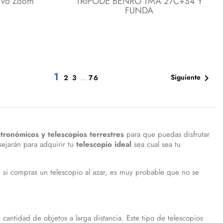
ivo Zoom
TRIPODE BENRO TMA 27C+S4 Y
FUNDA
1

Siguiente
2
3
…
76
stronómicos y telescopios terrestres
para que puedas disfrutar
sejarán para adquirir tu
telescopio ideal
sea cual sea tu
e si compras un telescopio al azar, es muy probable que no se
 cantidad de objetos a larga distancia. Este tipo de telescopios