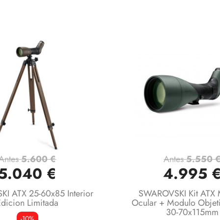
Antes
5.600 €
Antes
5.550 
Vista rápida
Vista rápida


5.040 €
4.995 
 ATX 25-60x85 Interior
SWAROVSKI Kit ATX 
Edicion Limitada
Ocular + Modulo Objet
30-70x115mm
-10%