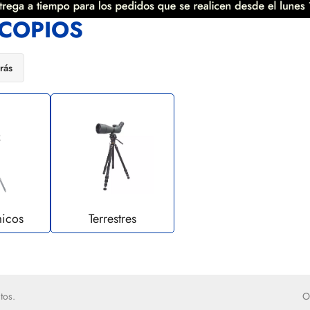
SCOPIOS
rás
icos
Terrestres
tos.
O