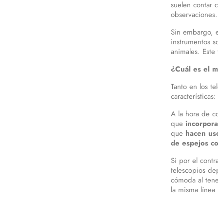
suelen contar 
observaciones.
Sin embargo, el
instrumentos so
animales. Este
¿Cuál es el m
Tanto en los t
características:
A la hora de c
que
incorpora
que
hacen uso
de espejos c
Si por el contr
telescopios de
cómoda al tene
la misma línea 