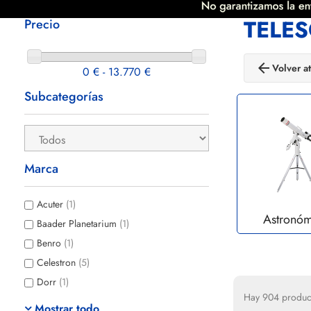
TELE
Precio
arrow_back
Volver at
0 € - 13.770 €
Subcategorías
Marca
Acuter
(1)
Astronóm
Baader Planetarium
(1)
Benro
(1)
Celestron
(5)
Dorr
(1)
Hay 904 produc
Mostrar todo