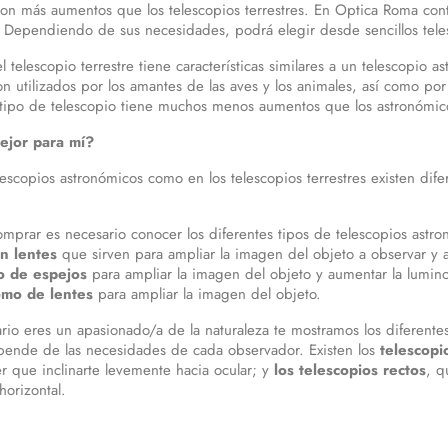
con más aumentos que los telescopios terrestres. En Optica Roma co
 Dependiendo de sus necesidades, podrá elegir desde sencillos teles
 telescopio terrestre tiene características similares a un telescopio
n utilizados por los amantes de las aves y los animales, así como por
 tipo de telescopio tiene muchos menos aumentos que los astronómi
ejor para mí?
elescopios astronómicos como en los telescopios terrestres existen di
omprar es necesario conocer los diferentes tipos de telescopios astro
n lentes
que sirven para ampliar la imagen del objeto a observar y
 de espejos
para ampliar la imagen del objeto y aumentar la lumin
omo de lentes
para ampliar la imagen del objeto.
ario eres un apasionado/a de la naturaleza te mostramos los diferentes
pende de las necesidades de cada observador. Existen los
telescopi
r que inclinarte levemente hacia ocular; y
los telescopios rectos
, q
horizontal.