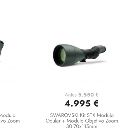
€
Antes
5.550 €
Vista rápida

€
4.995 €
Modulo
SWAROVSKI Kit STX Modulo
ivo Zoom
Ocular + Modulo Objetivo Zoom
30-70x115mm