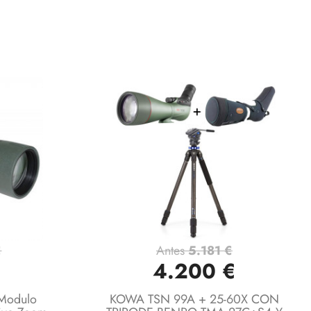
€
Antes
5.181 €
Vista rápida

€
4.200 €
Modulo
KOWA TSN 99A + 25-60X CON