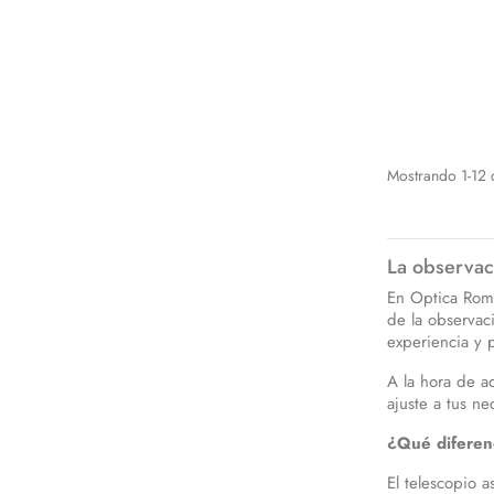
Mostrando 1-12 d
La observac
En Optica Roma
de la observac
experiencia y 
A la hora de a
ajuste a tus ne
¿Qué diferenc
El telescopio a