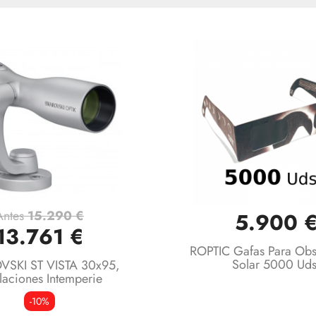
Antes
15.290 €
5.900 
Vista rápida
Vista rápida


13.761 €
ROPTIC Gafas Para Obs
Solar 5000 Uds
SKI ST VISTA 30x95,
alaciones Intemperie
-10%