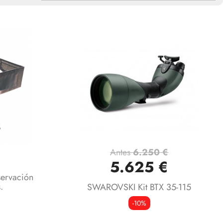
Antes
6.250 €
€
Vista rápida

5.625 €
ervación
.
SWAROVSKI Kit BTX 35-115
-10%