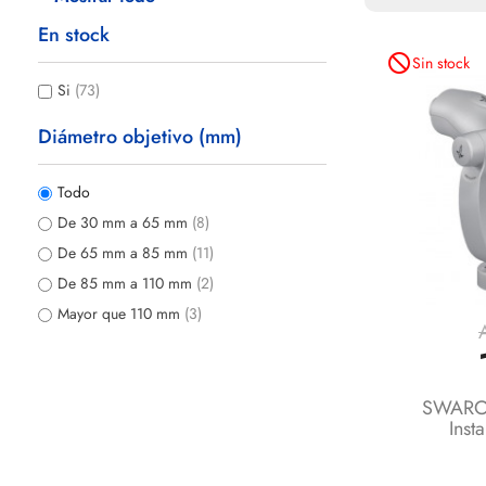
En stock
not_interested
Sin stock
Si
(73)
Diámetro objetivo (mm)
Todo
De 30 mm a 65 mm
(8)
De 65 mm a 85 mm
(11)
De 85 mm a 110 mm
(2)
Mayor que 110 mm
(3)
SWAROV
Inst