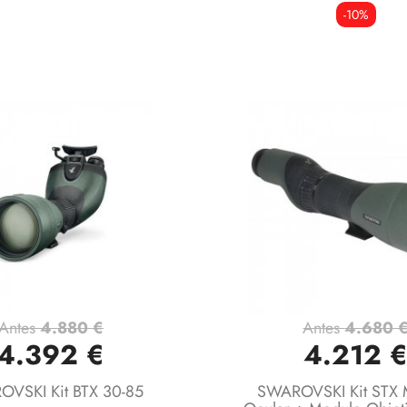
-10%
Antes
4.880 €
Antes
4.680 
Vista rápida
Vista rápida


4.392 €
4.212 
VSKI Kit BTX 30-85
SWAROVSKI Kit STX 