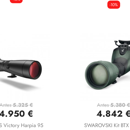
-10%
Antes
5.325 €
Antes
5.380 
Vista rápida
Vista rápida


4.950 €
4.842 
S Victory Harpia 95
SWAROVSKI Kit BTX