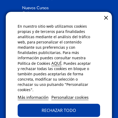
Nuevos Cursos
Quienes somos
Gafas eclipse
En nuestro sitio web utilizamos cookies
Políticas
propias y de terceros para finalidades
analíticas mediante el análisis del tráfico
Condiciones de compra
web, para personalizar el contenido
Aviso de privacidad
mediante sus preferencias y con
Cookies
finalidades publicitarias. Para más
Bajas comunicados comerciales
información puedes consultar nuestra
Derecho de desistimiento
AQUÍ
Política de Cookies
. Puedes aceptar
Preguntas frecuentes
y rechazar todas las cookies en bloque o
también puedes aceptarlas de forma
concreta, modificar su selección o
Contacto
rechazar su uso pulsando “Personalizar
cookies".
Envíanos un email a
info@fotoroma.es
o
Más información
Personalizar cookies
bien rellena nuestro
formulario de
contacto
RECHAZAR TODO