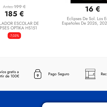
Antes
199 €
16 €
Vista rápida
Vista rápida


185 €
Eclipses De Sol. Los E
Españoles De 2026, 20
LADOR ESCOLAR DE
IPSES OPTIKA HS151
-7,03%
víos gratis a
Pago Seguro
Rec
rtir de 100€