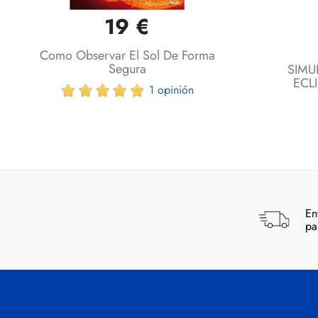
19 €
Vista rápida

Como Observar El Sol De Forma
Segura
SIMU
ECL
1 opinión
En
pa