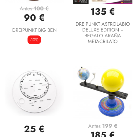
Antes
100 €
135 €
90 €
DREIPUNKT ASTROLABIO
DELUXE EDITION +
DREIPUNKT BIG BEN
REGALO ARAÑA
-10%
METACRILATO
Antes
199 €
25 €
185 €