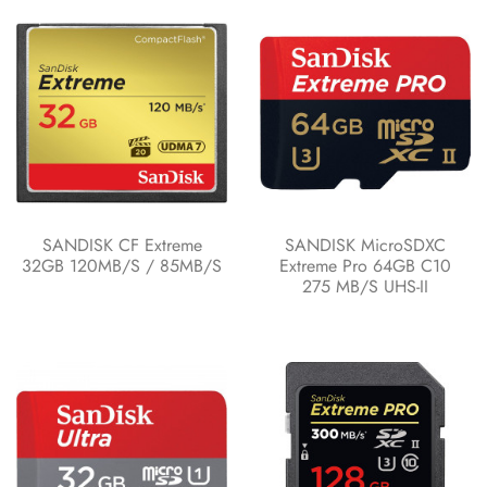
SANDISK CF Extreme
SANDISK MicroSDXC
32GB 120MB/s / 85MB/s
Extreme Pro 64GB C10
275 MB/s UHS-II