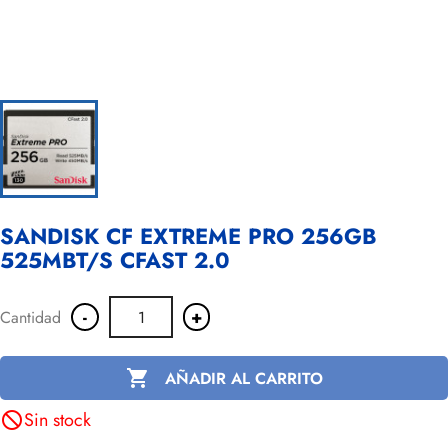
SANDISK CF EXTREME PRO 256GB
525MBT/S CFAST 2.0
-
+
Cantidad

AÑADIR AL CARRITO
Sin stock
not_interested