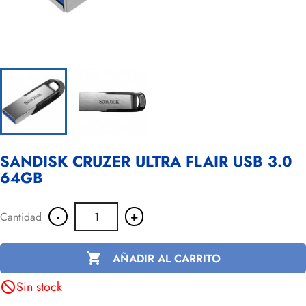
SANDISK CRUZER ULTRA FLAIR USB 3.0
64GB
-
+
Cantidad

AÑADIR AL CARRITO
Sin stock
not_interested