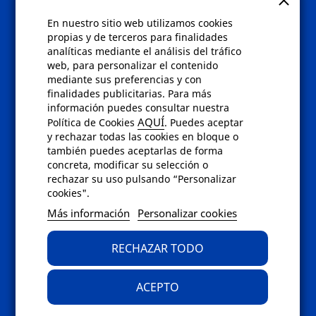
Gafas eclipse
En nuestro sitio web utilizamos cookies
Políticas
propias y de terceros para finalidades
analíticas mediante el análisis del tráfico
Condiciones de compra
web, para personalizar el contenido
Aviso de privacidad
mediante sus preferencias y con
Cookies
finalidades publicitarias. Para más
Bajas comunicados comerciales
información puedes consultar nuestra
Derecho de desistimiento
AQUÍ
Política de Cookies
. Puedes aceptar
Preguntas frecuentes
y rechazar todas las cookies en bloque o
también puedes aceptarlas de forma
concreta, modificar su selección o
Contacto
rechazar su uso pulsando “Personalizar
cookies".
Envíanos un email a
info@fotoroma.es
o
Más información
Personalizar cookies
bien rellena nuestro
formulario de
contacto
RECHAZAR TODO
ACEPTO