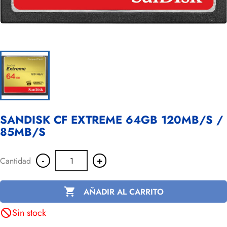
SANDISK CF EXTREME 64GB 120MB/S /
85MB/S
-
+
Cantidad

AÑADIR AL CARRITO
Sin stock
not_interested