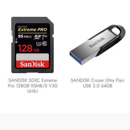
SANDISK SDXC Extreme
SANDISK Cruzer Ultra Flair
Pro 128GB 95MB/s V30
USB 3.0 64GB
UHS-I