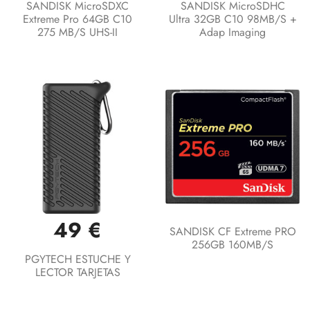
SANDISK MicroSDXC
SANDISK MicroSDHC
Extreme Pro 64GB C10
Ultra 32GB C10 98MB/s +
275 MB/s UHS-II
Adap Imaging
49 €
SANDISK CF Extreme PRO
256GB 160MB/s
PGYTECH ESTUCHE Y
LECTOR TARJETAS