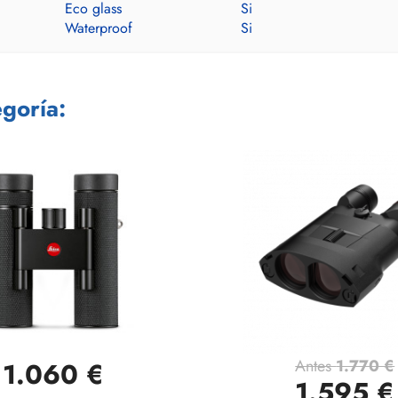
Eco glass
Si
Waterproof
Si
goría:
Antes
1.770 €
1.060 €
Vista rápida
Vista rápida


1.595 €