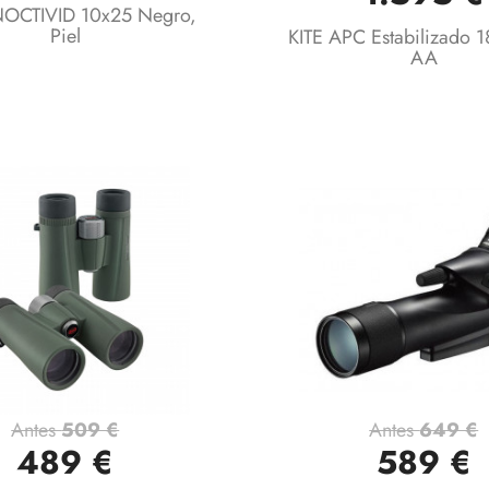
NOCTIVID 10x25 Negro,
Piel
KITE APC Estabilizado 
AA
Antes
509 €
Antes
649 €
Vista rápida
Vista rápida


489 €
589 €