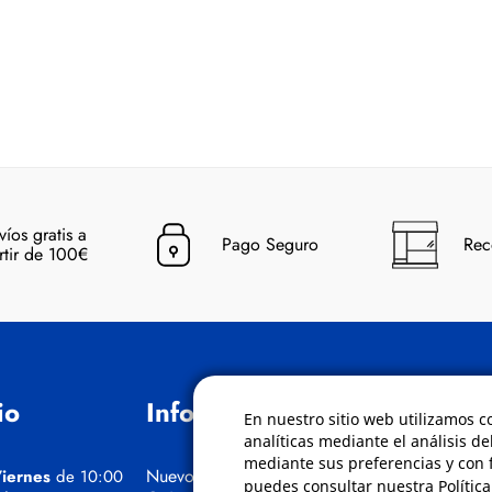
víos gratis a
Pago Seguro
Rec
rtir de 100€
io
Información
Políticas
En nuestro sitio web utilizamos c
analíticas mediante el análisis de
mediante sus preferencias y con f
Nuevos Cursos
Condiciones de
iernes
de 10:00
puedes consultar nuestra Polític