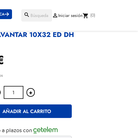
ICA
search
(0)

Iniciar sesión
shopping_cart
VANTAR 10X32 ED DH
€
os
+
AÑADIR AL CARRITO
 a plazos con