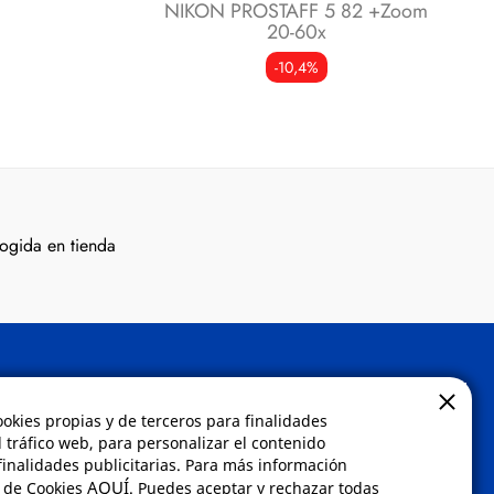
NIKON PROSTAFF 5 82 +Zoom
20-60x
-10,4%
ogida en tienda
Contacto
ookies propias y de terceros para finalidades
l tráfico web, para personalizar el contenido
inalidades publicitarias. Para más información
 compra
Envíanos un email a
AQUÍ
a de Cookies
. Puedes aceptar y rechazar todas