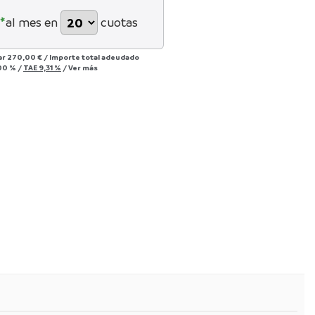
*
al mes en
cuotas
ar
270,00 €
/
Importe total adeudado
00 %
/
TAE
9,31 %
/
Ver más