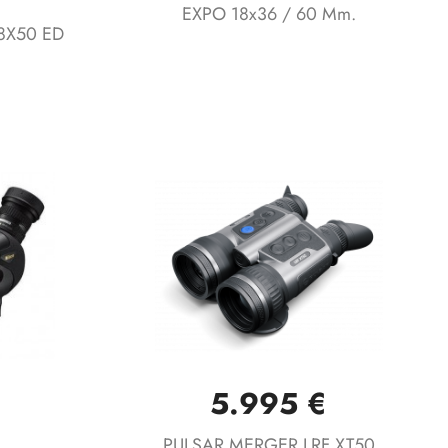
EXPO 18x36 / 60 Mm.
18X50 ED
5.995 €
Vista rápida

PULSAR MERGER LRF XT50