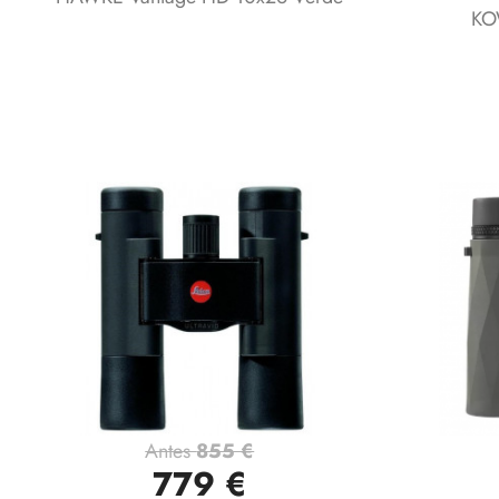
KO
Antes
855 €
Vista rápida

779 €