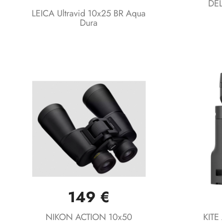
DEL
LEICA Ultravid 10x25 BR Aqua
Dura
149 €
Vista rápida

NIKON ACTION 10x50
KITE