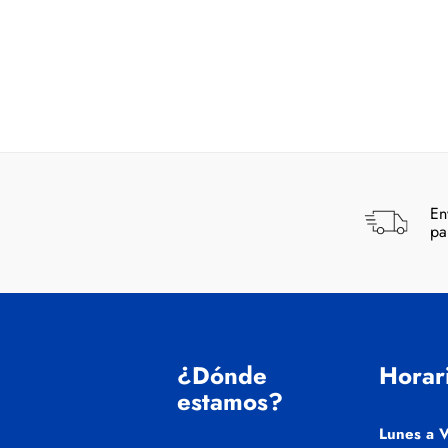
En
pa
¿Dónde
Horar
estamos?
Lunes a V