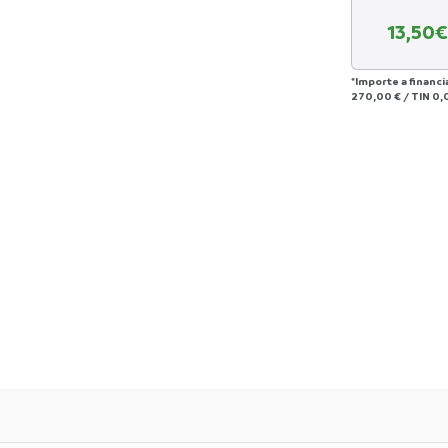
13,50
€
*Importe a financi
270,00 €
/
TIN
0,