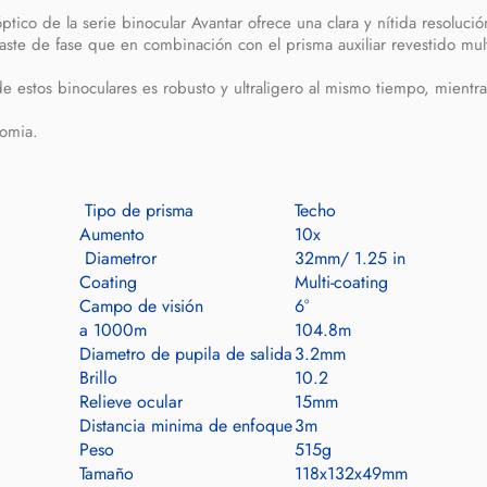
ptico de la serie binocular Avantar ofrece una clara y nítida resolució
raste de fase que e
n combinación con el prisma auxiliar revestido mu
de estos binoculares es robusto y ultraligero al mismo tiempo, mientr
nomia.
Tipo de prisma
Techo
Aumento
10x
Diametror
32mm/ 1.25 in
Coating
Multi-coating
Campo de visión
6°
a 1000m
104.8m
Diametro de pupila de salida
3.2mm
Brillo
10.2
Relieve ocular
15mm
Distancia minima de enfoque
3m
Peso
515g
Tamaño
118x132x49mm