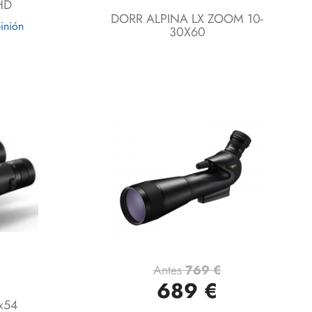
HD
DORR ALPINA LX ZOOM 10-
inión
30X60
Antes
769 €
Vista rápida

689 €
8x54