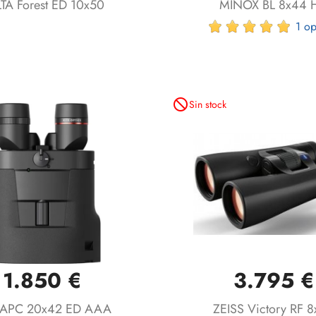
TA Forest ED 10x50
MINOX BL 8x44 
1 op
not_interested
Sin stock
1.850 €
3.795 €
Vista rápida
Vista rápida


 APC 20x42 ED AAA
ZEISS Victory RF 