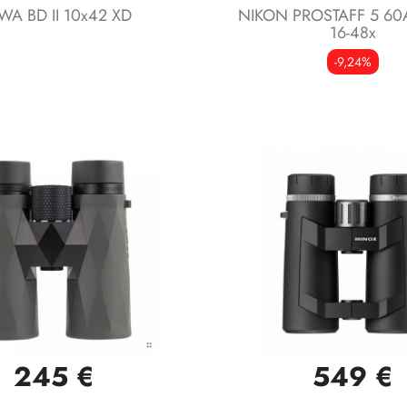
WA BD II 10x42 XD
NIKON PROSTAFF 5 60
16-48x
-9,24%
245 €
549 €
Vista rápida
Vista rápida

