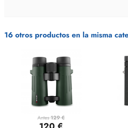
16 otros productos en la misma cate
Antes
129 €
Vista rápida

120 €