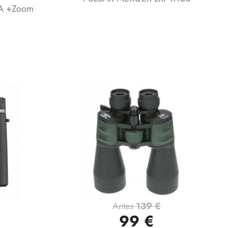
A +Zoom
Antes
139 €
Vista rápida

99 €