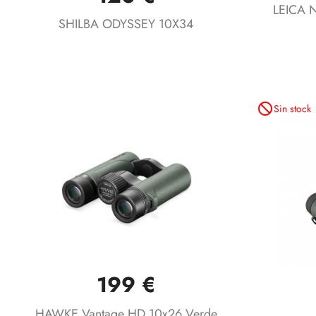
LEICA 
SHILBA ODYSSEY 10X34
not_interested
Sin stock
199 €
Vista rápida

HAWKE Vantage HD 10x26 Verde