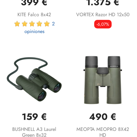
399 €
1.375 €
KITE Falco 8x42
VORTEX Razor HD 12x50
2
-6,07%
opiniones
159 €
490 €
BUSHNELL A3 Laurel
MEOPTA MEOPRO 8X42
Green 8x32
HD