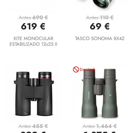
Antes
690 €
Antes
110 €
619 €
69 €
KITE MONOCULAR
TASCO SONOMA 8X42
ESTABILIZADO 12x25 II
not_interested
Sin stock
Antes
455 €
Antes
1.464 €