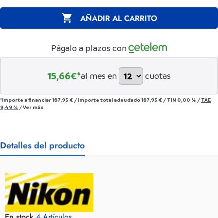

AÑADIR AL CARRITO
Págalo a plazos con
15,66
€*
al mes en
cuotas
*Importe a financiar
187,95 €
/
Importe total adeudado
187,95 €
/
TIN
0,00 %
/
TAE
9,49 %
/
Ver más
Detalles del producto
En stock
4 Artículos