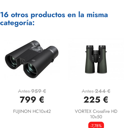
16 otros productos en la misma
categoría:
Antes
959 €
Antes
244 €
799 €
225 €
FUJINON HC10x42
VORTEX Crossfire HD
10x50
-7,78%