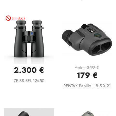
not_interested
Sin stock
Antes
219 €
2.300 €
179 €
ZEISS SFL 12×50
PENTAX Papilio II 8.5 X 21