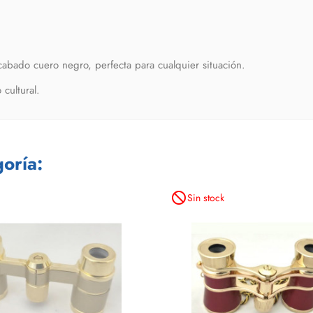
cabado cuero negro, perfecta para cualquier situación.
cultural.
oría:
not_interested
Sin stock