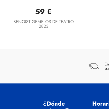
59 €
Vista rápida

BENOIST GEMELOS DE TEATRO
2823
En
pa
¿Dónde
Horar