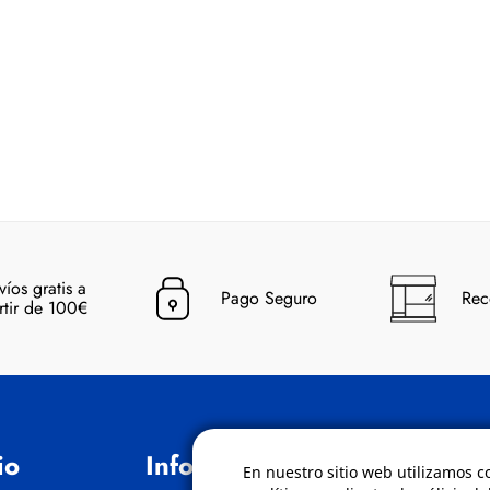
víos gratis a
Pago Seguro
Rec
rtir de 100€
io
Información
Políticas
En nuestro sitio web utilizamos c