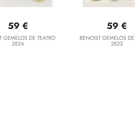
59 €
59 €
Vista rápida
Vista rápida


T GEMELOS DE TEATRO
BENOIST GEMELOS DE
2824
2822