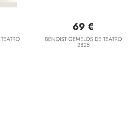
69 €
Vista rápida

 TEATRO
BENOIST GEMELOS DE TEATRO
2825