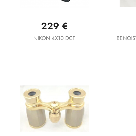
229 €
Vista rápida

NIKON 4X10 DCF
BENOIS