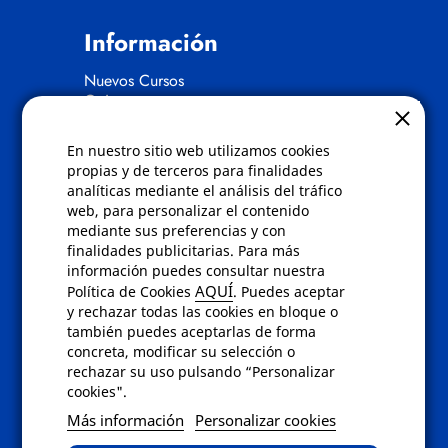
Información
Nuevos Cursos
Quienes somos
Gafas eclipse
En nuestro sitio web utilizamos cookies
Políticas
propias y de terceros para finalidades
analíticas mediante el análisis del tráfico
Condiciones de compra
web, para personalizar el contenido
Aviso de privacidad
mediante sus preferencias y con
Cookies
finalidades publicitarias. Para más
Bajas comunicados comerciales
información puedes consultar nuestra
Derecho de desistimiento
AQUÍ
Política de Cookies
. Puedes aceptar
Preguntas frecuentes
y rechazar todas las cookies en bloque o
también puedes aceptarlas de forma
concreta, modificar su selección o
Contacto
rechazar su uso pulsando “Personalizar
cookies".
Envíanos un email a
info@fotoroma.es
o
Más información
Personalizar cookies
bien rellena nuestro
formulario de
contacto