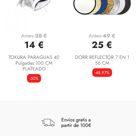
Antes
28 €
Antes
49 €
14 €
25 €
TOKURA PARAGUAS 40
DORR REFLECTOR 7 EN 1
Pulgadas 100 CM
56 CM
PLATEADO
-48,97%
-50%
Envíos gratis a
partir de 100€