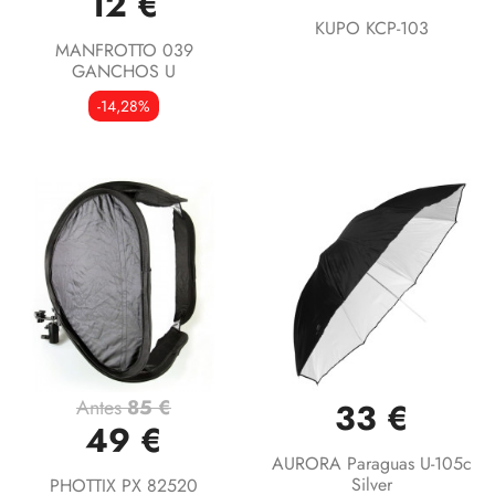
12 €
KUPO KCP-103
MANFROTTO 039
GANCHOS U
-14,28%
Antes
85 €
33 €
49 €
AURORA Paraguas U-105c
Silver
PHOTTIX PX 82520