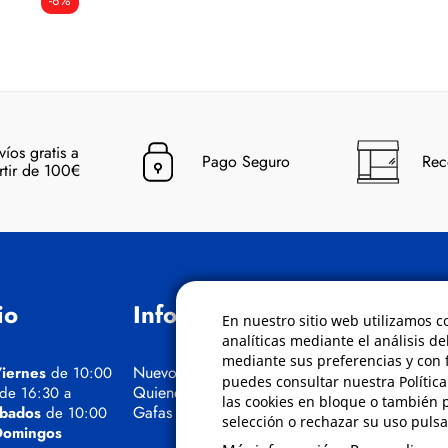
-8%
víos gratis a
Pago Seguro
Rec
rtir de 100€
io
Información
Políticas
En nuestro sitio web utilizamos c
analíticas mediante el análisis de
mediante sus preferencias y con f
Nuevos Cursos
Condiciones de
iernes
de 10:00
puedes consultar nuestra Polític
Quienes somos
Aviso de privaci
 de 16:30 a
las cookies en bloque o también 
Gafas eclipse
Cookies
bados
de 10:00
selección o rechazar su uso pulsa
Bajas comunica
Domingos