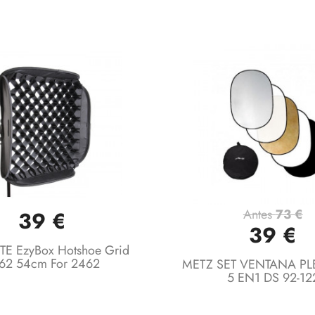
Antes
73 €
39 €
Vista rápida
Vista rápida


39 €
TE EzyBox Hotshoe Grid
62 54cm For 2462
METZ SET VENTANA PL
5 EN1 DS 92-12