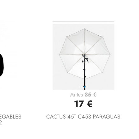
Antes
35 €
Vista rápida

17 €
EGABLES
CACTUS 45¨ C453 PARAGUAS
2