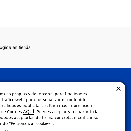
ogida en tienda
Contacto
ookies propias y de terceros para finalidades
l tráfico web, para personalizar el contenido
inalidades publicitarias. Para más información
 compra
Envíanos un email a
AQUÍ
a de Cookies
. Puedes aceptar y rechazar todas
dad
info@fotoroma.es
o bien
puedes aceptarlas de forma concreta, modificar su
rellena nuestro
formulario
ndo “Personalizar cookies".
dos
de contacto