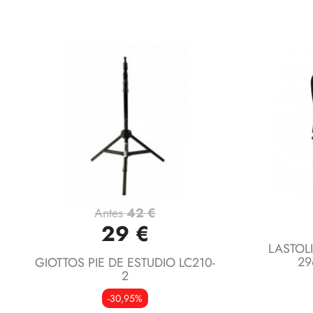
Antes
42 €
Vista rápida

29 €
LASTOLI
29
GIOTTOS PIE DE ESTUDIO LC210-
2
-30,95%