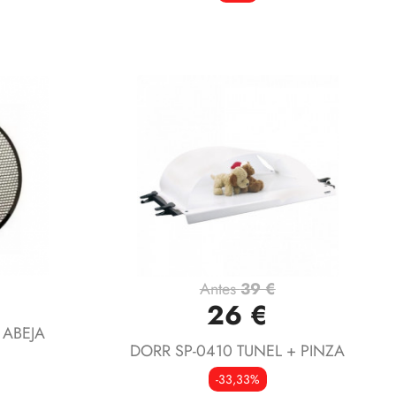
Antes
39 €
Vista rápida

26 €
 ABEJA
DORR SP-0410 TUNEL + PINZA
-33,33%