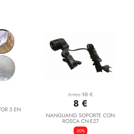
Antes
10 €
Vista rápida

8 €
TOR 5 EN
NANGUANG SOPORTE CON
ROSCA CN-E27
-20%