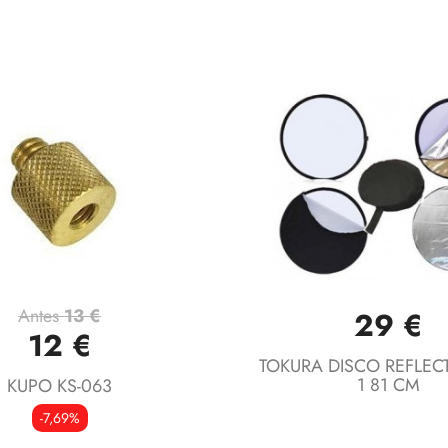
Antes
13 €
29 €
Vista rápida
Vista rápida


12 €
TOKURA DISCO REFLEC
1 81 CM
KUPO KS-063
-7,69%