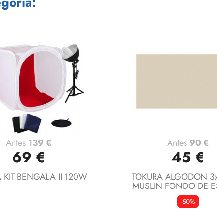
goría:
Antes
139 €
Antes
90 €
Vista rápida
Vista rápida


69 €
45 €
 KIT BENGALA II 120W
TOKURA ALGODON 3x
MUSLIN FONDO DE E
-50%