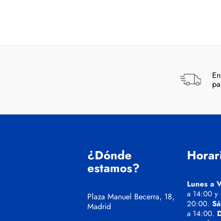
En
pa
¿Dónde
Horar
estamos?
Lunes a V
a 14:00 y
Plaza Manuel Becerra, 18,
20:00.
Sá
Madrid
a 14:00.