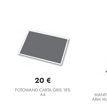
20 €
Vista rápida

FOTOWAND CARTA GRIS 18%
A4
MANFR
ARM W/