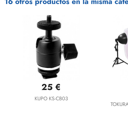
16 otros productos en la misma cate
25 €
Vista rápida

KUPO KS-CB03
TOKURA