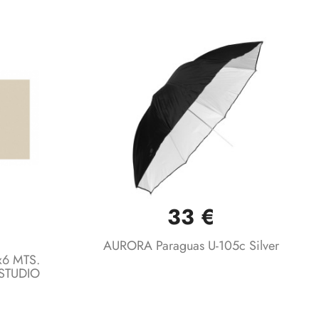
33 €
Vista rápida

AURORA Paraguas U-105c Silver
6 MTS.
STUDIO