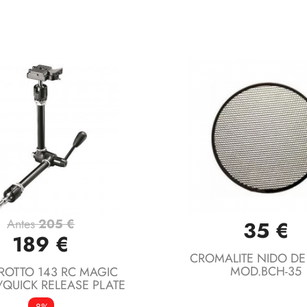
Antes
205 €
35 €
Vista rápida
Vista rápida


189 €
CROMALITE NIDO DE
MOD.BCH-35
OTTO 143 RC MAGIC
QUICK RELEASE PLATE