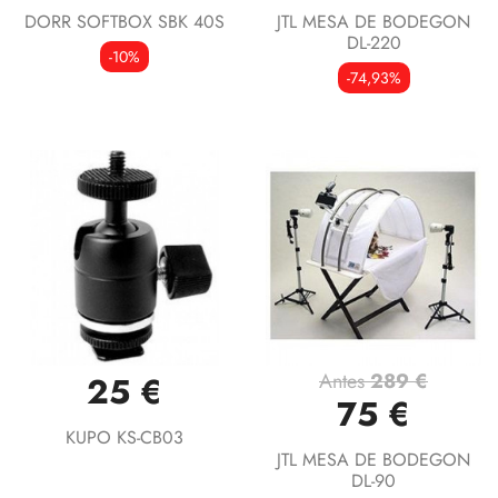
DORR SOFTBOX SBK 40S
JTL MESA DE BODEGON
DL-220
-10%
-74,93%
Antes
289 €
25 €
75 €
KUPO KS-CB03
JTL MESA DE BODEGON
DL-90