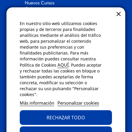
Nuevos Cursos
Quienes somos
Gafas eclipse
En nuestro sitio web utilizamos cookies
Políticas
propias y de terceros para finalidades
analíticas mediante el análisis del tráfico
Condiciones de compra
web, para personalizar el contenido
Aviso de privacidad
mediante sus preferencias y con
Cookies
finalidades publicitarias. Para más
Bajas comunicados comerciales
información puedes consultar nuestra
Derecho de desistimiento
AQUÍ
Política de Cookies
. Puedes aceptar
Preguntas frecuentes
y rechazar todas las cookies en bloque o
también puedes aceptarlas de forma
concreta, modificar su selección o
Contacto
rechazar su uso pulsando “Personalizar
cookies".
Envíanos un email a
info@fotoroma.es
o
Más información
Personalizar cookies
bien rellena nuestro
formulario de
contacto
RECHAZAR TODO