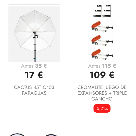
Antes
35 €
Antes
115 €
17 €
109 €
CACTUS 45¨ C453
CROMALITE JUEGO DE
PARAGUAS
EXPANSORES + TRIPLE
GANCHO
-5,21%