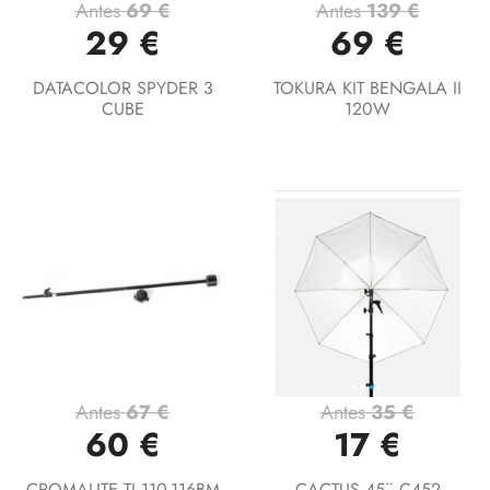
Antes
69 €
Antes
139 €
29 €
69 €
DATACOLOR SPYDER 3
TOKURA KIT BENGALA II
CUBE
120W
Antes
67 €
Antes
35 €
60 €
17 €
CROMALITE TI 110-116BM
CACTUS 45¨ C452