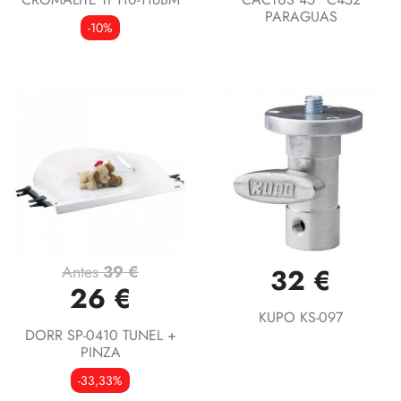
PARAGUAS
-10%
Antes
39 €
32 €
26 €
KUPO KS-097
DORR SP-0410 TUNEL +
PINZA
-33,33%