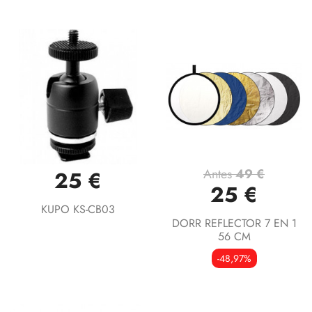
Antes
49 €
25 €
25 €
KUPO KS-CB03
DORR REFLECTOR 7 EN 1
56 CM
-48,97%