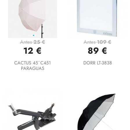
Antes
25 €
Antes
109 €
12 €
89 €
CACTUS 45¨C451
DORR LT-3838
PARAGUAS