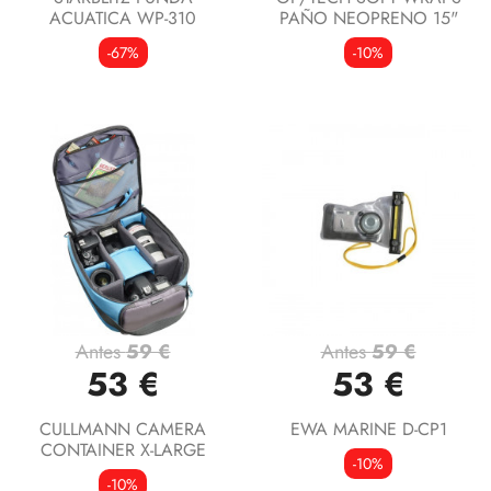
ACUATICA WP-310
PAÑO NEOPRENO 15"
-67%
-10%
Antes
59 €
Antes
59 €
53 €
53 €
CULLMANN CAMERA
EWA MARINE D-CP1
CONTAINER X-LARGE
-10%
-10%