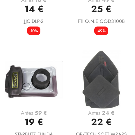
14 €
25 €
JJC DLP-2
FTI O.N.E OC-D3100B
-10%
-49%
Antes
59 €
Antes
24 €
19 €
22 €
STARBLITZ FUNDA
OP/TECH SOFT WRAPS