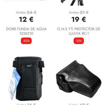
Antes
24 €
Antes
21 €
12 €
19 €
DORR FUNDA DE AGUA
O.N.E FTI PROTECTOR DE
123X210
LLUVIA RC-1
-50%
-10%
Antes
16 €
Antes
49 €