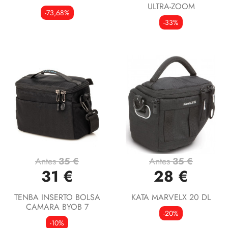
ULTRA-ZOOM
-73,68%
-33%
Antes
35 €
Antes
35 €
31 €
28 €
TENBA INSERTO BOLSA
KATA MARVELX 20 DL
CAMARA BYOB 7
-20%
-10%