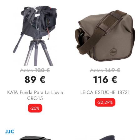
Antes
120 €
Antes
149 €
89 €
116 €
KATA Funda Para La Lluvia
LEICA ESTUCHE 18721
CRC-15
-22,29%
-26%