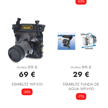
-63%
Antes
99 €
Antes
99 €
69 €
29 €
STARBLITZ WP-S10
STARBLITZ FUNDA DE
AGUA WP-H10
-30%
-71%