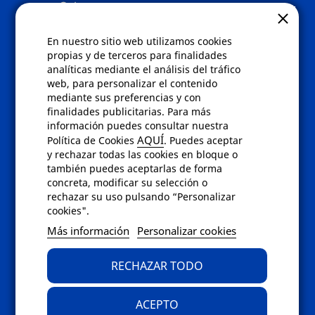
Quienes somos
Gafas eclipse
En nuestro sitio web utilizamos cookies
Políticas
propias y de terceros para finalidades
analíticas mediante el análisis del tráfico
Condiciones de compra
web, para personalizar el contenido
Aviso de privacidad
mediante sus preferencias y con
Cookies
finalidades publicitarias. Para más
Bajas comunicados comerciales
información puedes consultar nuestra
Derecho de desistimiento
AQUÍ
Política de Cookies
. Puedes aceptar
Preguntas frecuentes
y rechazar todas las cookies en bloque o
también puedes aceptarlas de forma
concreta, modificar su selección o
Contacto
rechazar su uso pulsando “Personalizar
cookies".
Envíanos un email a
info@fotoroma.es
o
Más información
Personalizar cookies
bien rellena nuestro
formulario de
contacto
RECHAZAR TODO
ACEPTO