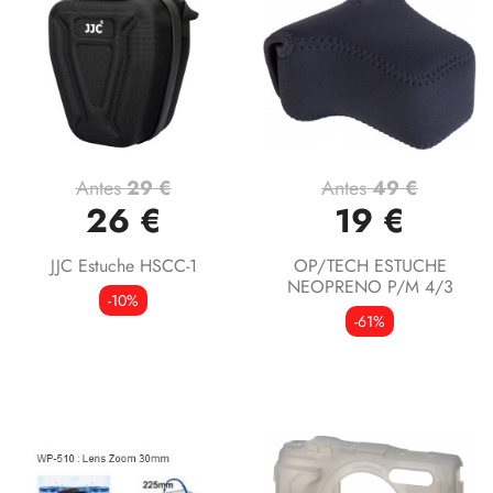
Antes
29 €
Antes
49 €
26 €
19 €
JJC Estuche HSCC-1
OP/TECH ESTUCHE
NEOPRENO P/M 4/3
-10%
-61%