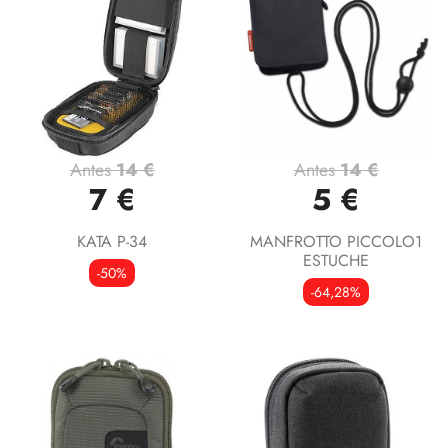
Antes
14 €
Antes
14 €
7 €
5 €
KATA P-34
MANFROTTO PICCOLO1
ESTUCHE
-50%
-64,28%