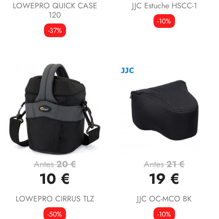
LOWEPRO QUICK CASE
JJC Estuche HSCC-1
120
-10%
-37%
Antes
20 €
Antes
21 €
10 €
19 €
LOWEPRO CIRRUS TLZ
JJC OC-MCO BK
-50%
-10%