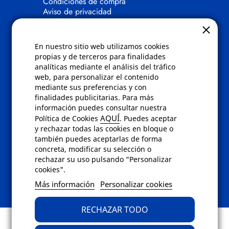
Condiciones de compra
Aviso de privacidad
Cookies
Bajas comunicados comerciales
Derecho de desistimiento
En nuestro sitio web utilizamos cookies
Preguntas frecuentes
propias y de terceros para finalidades
analíticas mediante el análisis del tráfico
Contacto
web, para personalizar el contenido
mediante sus preferencias y con
finalidades publicitarias. Para más
Envíanos un email a
info@fotoroma.es
o
información puedes consultar nuestra
bien rellena nuestro
formulario de
AQUÍ
Política de Cookies
. Puedes aceptar
contacto
y rechazar todas las cookies en bloque o
también puedes aceptarlas de forma
concreta, modificar su selección o
rechazar su uso pulsando “Personalizar
cookies".
Más información
Personalizar cookies
RECHAZAR TODO