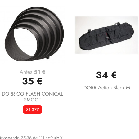
Antes
51 €
34 €
35 €
DORR Action Black M
DORR GO FLASH CONICAL
SMOOT
-31,37%
Mostrando 25-36 de 111 artículo(s)