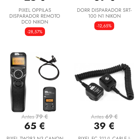
PIXEL OPPILAS
DORR DISPARADOR SRT-
DISPARADOR REMOTO
100 N1 NIKON
DC0 NIKON
-12,65%
-28,57%
Antes
79 €
Antes
69 €
65 €
39 €
PIXEL TW283 N3 CANON
PIXEL FC 311/L CABLE I-