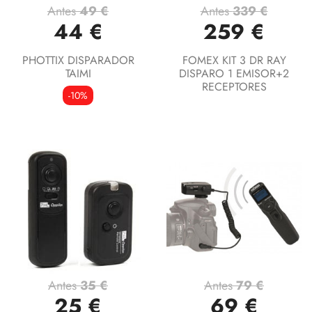
Antes
49 €
Antes
339 €
44 €
259 €
PHOTTIX DISPARADOR
FOMEX KIT 3 DR RAY
TAIMI
DISPARO 1 EMISOR+2
RECEPTORES
-10%
Antes
35 €
Antes
79 €
25 €
69 €