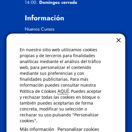
14:00.
Domingos cerrado
Información
Nuevos Cursos
Quienes somos
Gafas eclipse
En nuestro sitio web utilizamos cookies
Políticas
propias y de terceros para finalidades
analíticas mediante el análisis del tráfico
Condiciones de compra
web, para personalizar el contenido
Aviso de privacidad
mediante sus preferencias y con
Cookies
finalidades publicitarias. Para más
Bajas comunicados comerciales
información puedes consultar nuestra
Derecho de desistimiento
AQUÍ
Política de Cookies
. Puedes aceptar
Preguntas frecuentes
y rechazar todas las cookies en bloque o
también puedes aceptarlas de forma
concreta, modificar su selección o
Contacto
rechazar su uso pulsando “Personalizar
cookies".
Envíanos un email a
info@fotoroma.es
o
Más información
Personalizar cookies
bien rellena nuestro
formulario de