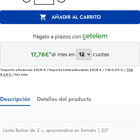

AÑADIR AL CARRITO
Págalo a plazos con
17,76
€*
al mes en
cuotas
*Importe a financiar
213,15 €
/
Importe total adeudado
213,15 €
/
TIN
0,00 %
/
TAE
9,49 %
/
Ver más
Descripción
Detalles del producto
Lente Barlow de 2 x, apocromática en formato 1,25"