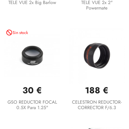
TELE VUE 2x Big Barlow
TELE VUE 2x 2"
Powermate
not_interested
Sin stock
30 €
188 €
GSO REDUCTOR FOCAL
CELESTRON REDUCTOR-
0.5X Para 1.25"
CORRECTOR F/6.3