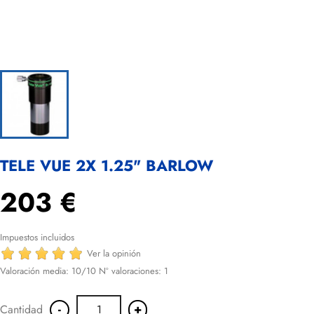
TELE VUE 2X 1.25" BARLOW
203 €
Impuestos incluidos
Ver la opinión
Valoración media:
10
/10 Nº valoraciones:
1
-
+
Cantidad