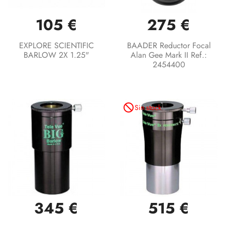
105 €
275 €
EXPLORE SCIENTIFIC
BAADER Reductor Focal
BARLOW 2X 1.25"
Alan Gee Mark II Ref.:
2454400
not_interested
Sin stock
345 €
515 €