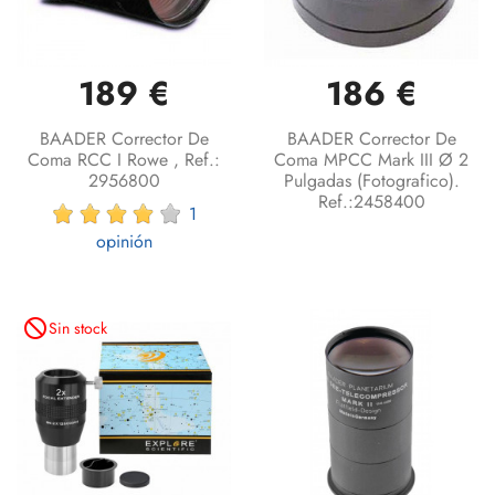
189 €
186 €
BAADER Corrector De
BAADER Corrector De
Coma RCC I Rowe , Ref.:
Coma MPCC Mark III Ø 2
2956800
Pulgadas (fotografico).
Ref.:2458400
1
opinión
not_interested
Sin stock