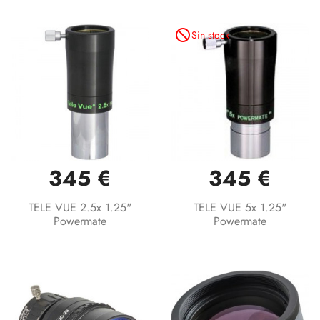
not_interested
Sin stock
345 €
345 €
TELE VUE 2.5x 1.25"
TELE VUE 5x 1.25"
Powermate
Powermate