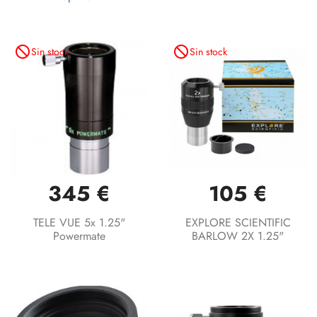
not_interested
not_interested
Sin stock
Sin stock
345 €
105 €
TELE VUE 5x 1.25"
EXPLORE SCIENTIFIC
Powermate
BARLOW 2X 1.25"