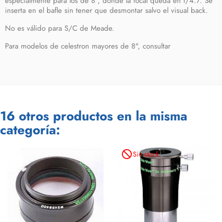
especialmente para los de 8", donde la focal queda en f/4.7. Se
inserta en el bafle sin tener que desmontar salvo el visual back.
No es válido para S/C de Meade.
Para modelos de celestron mayores de 8", consultar
16 otros productos en la misma
categoría:
not_interested
Sin stock