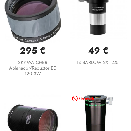
295 €
49 €
SKY-WATCHER
TS BARLOW 2X 1.25"
Aplanador/reductor ED
120 SW
not_interested
Sin stock