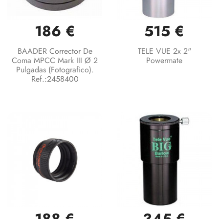
186 €
515 €
BAADER Corrector De
TELE VUE 2x 2"
Coma MPCC Mark III Ø 2
Powermate
Pulgadas (fotografico).
Ref.:2458400
188 €
345 €