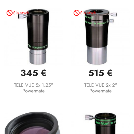
not_interested
not_interested
Sin stock
Sin stock
345 €
515 €
TELE VUE 5x 1.25"
TELE VUE 2x 2"
Powermate
Powermate