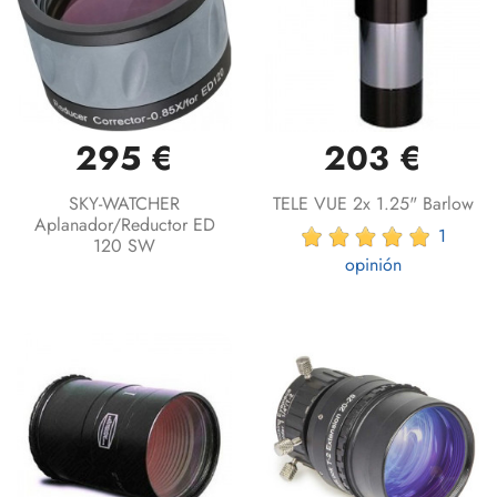
295 €
203 €
SKY-WATCHER
TELE VUE 2x 1.25" Barlow
Aplanador/reductor ED
1
120 SW
opinión