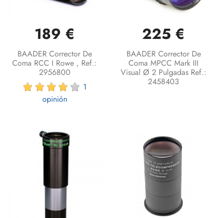
189 €
225 €
BAADER Corrector De
BAADER Corrector De
Coma RCC I Rowe , Ref.:
Coma MPCC Mark III
2956800
Visual Ø 2 Pulgadas Ref.:
2458403
1
opinión