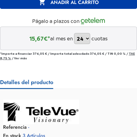

AÑADIR AL CARRITO
Págalo a plazos con
15,67
€*
al mes en
cuotas
*Importe a financiar
376,05 €
/
Importe total adeudado
376,05 €
/
TIN
0,00 %
/
TAE
8,75 %
/
Ver más
Detalles del producto
Referencia
-
En stock
3 Artículos