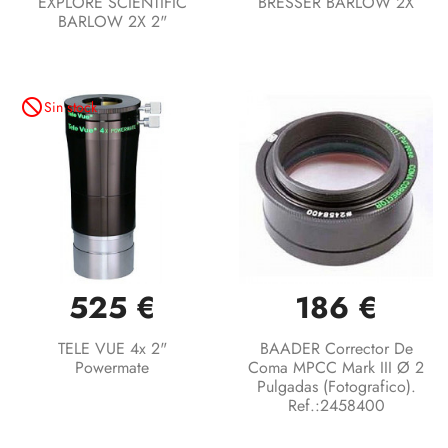
EXPLORE SCIENTIFIC
BRESSER BARLOW 2X
BARLOW 2X 2"
not_interested
Sin stock
525 €
186 €
TELE VUE 4x 2"
BAADER Corrector De
Powermate
Coma MPCC Mark III Ø 2
Pulgadas (fotografico).
Ref.:2458400