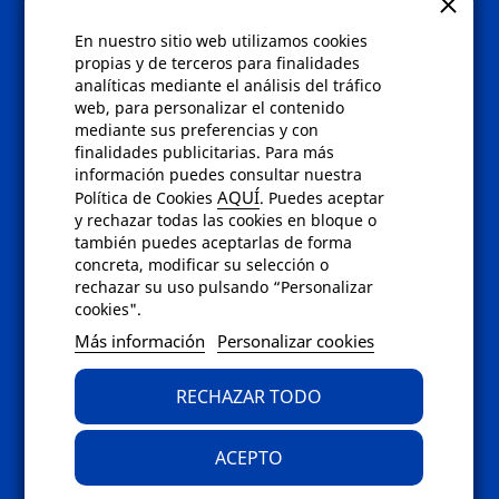
Gafas eclipse
En nuestro sitio web utilizamos cookies
Políticas
propias y de terceros para finalidades
analíticas mediante el análisis del tráfico
Condiciones de compra
web, para personalizar el contenido
Aviso de privacidad
mediante sus preferencias y con
Cookies
finalidades publicitarias. Para más
Bajas comunicados comerciales
información puedes consultar nuestra
Derecho de desistimiento
AQUÍ
Política de Cookies
. Puedes aceptar
Preguntas frecuentes
y rechazar todas las cookies en bloque o
también puedes aceptarlas de forma
concreta, modificar su selección o
Contacto
rechazar su uso pulsando “Personalizar
cookies".
Envíanos un email a
info@fotoroma.es
o
Más información
Personalizar cookies
bien rellena nuestro
formulario de
contacto
RECHAZAR TODO
ACEPTO