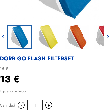


DORR GO FLASH FILTERSET
15 €
13 €
Impuestos incluidos
-
+
Cantidad