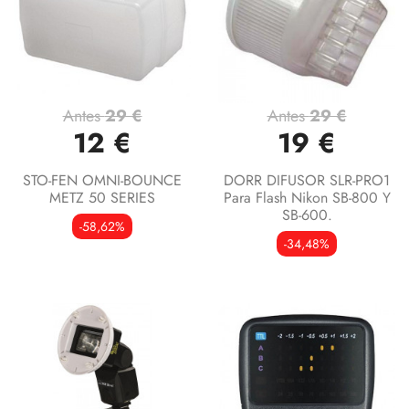
Antes
29 €
Antes
29 €
12 €
19 €
STO-FEN OMNI-BOUNCE
DORR DIFUSOR SLR-PRO1
METZ 50 SERIES
Para Flash Nikon SB-800 Y
SB-600.
-58,62%
-34,48%