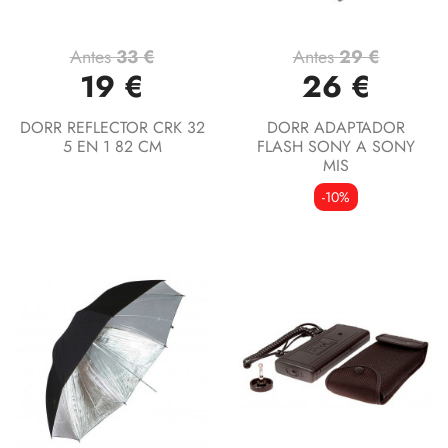
Antes
33 €
Antes
29 €
19 €
26 €
DORR REFLECTOR CRK 32
DORR ADAPTADOR
5 EN 1 82 CM
FLASH SONY A SONY
MIS
-10%