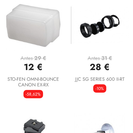
Antes
29 €
Antes
31 €
12 €
28 €
STO-FEN OMNI-BOUNCE
JJC SG SERIES 600 II-RT
CANON EX-RX
-10%
-58,62%