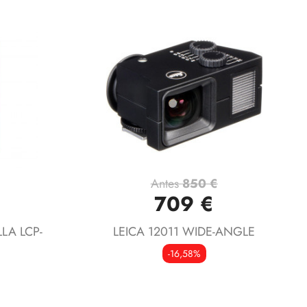
Antes
850 €
Vista rápida

709 €
LA LCP-
LEICA 12011 WIDE-ANGLE
-16,58%