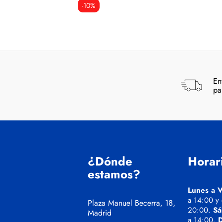
-10%
En
pa
¿Dónde
Horar
estamos?
Lunes a V
a 14:00 y
Plaza Manuel Becerra, 18,
20:00.
Sá
Madrid
a 14:00.