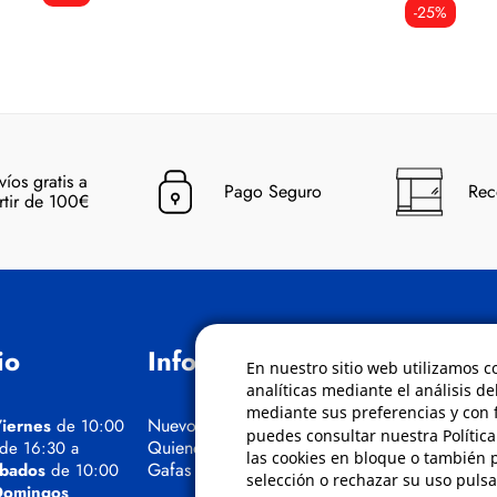
-25%
víos gratis a
Pago Seguro
Rec
rtir de 100€
io
Información
Políticas
En nuestro sitio web utilizamos c
analíticas mediante el análisis de
mediante sus preferencias y con f
Nuevos Cursos
Condiciones de
iernes
de 10:00
puedes consultar nuestra Polític
Quienes somos
Aviso de privaci
 de 16:30 a
las cookies en bloque o también 
Gafas eclipse
Cookies
bados
de 10:00
selección o rechazar su uso pulsa
Bajas comunica
Domingos