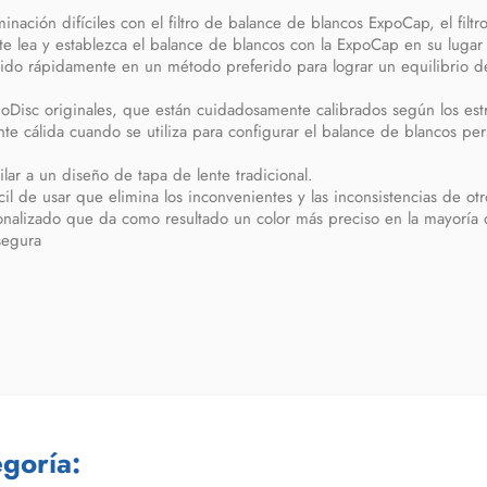
ación difíciles con el filtro de balance de blancos ExpoCap, el filtr
e lea y establezca el balance de blancos con la ExpoCap en su lugar 
ido rápidamente en un método preferido para lograr un equilibrio de 
poDisc originales, que están cuidadosamente calibrados según los estr
e cálida cuando se utiliza para configurar el balance de blancos per
r a un diseño de tapa de lente tradicional.
l de usar que elimina los inconvenientes y las inconsistencias de ot
onalizado que da como resultado un color más preciso en la mayoría 
segura
goría: