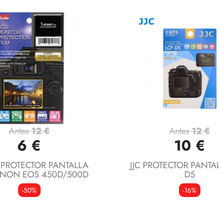
Antes
12 €
Antes
12 €
Vista rápida
Vista rápida


6 €
10 €
PROTECTOR PANTALLA
JJC PROTECTOR PANTAL
ANON EOS 450D/500D
D5
-50%
-16%