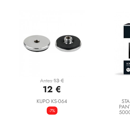
Antes
13 €
Vista rápida

12 €
KUPO KS-064
STA
PAN
-7%
500