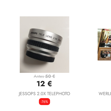
Antes
50 €
Vista rápida

12 €
JESSOPS 2.0X TELEPHOTO
WERLI
-76%