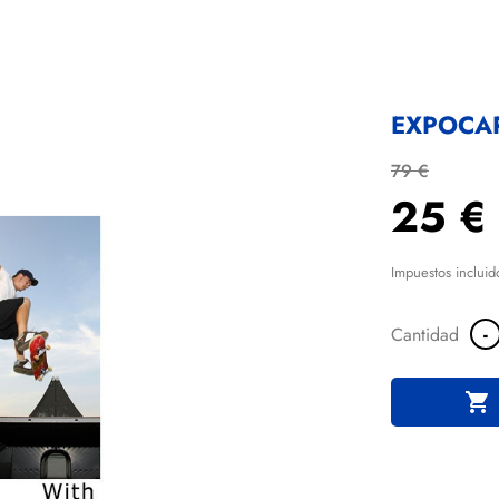
EXPOCA
79 €
25 €
Impuestos incluid
-
Cantidad
