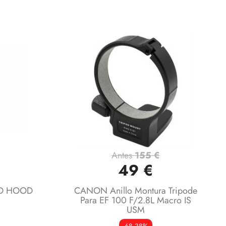
Antes
155 €
Vista rápida

49 €
CD HOOD
CANON Anillo Montura Tripode
Para EF 100 F/2.8L Macro IS
USM