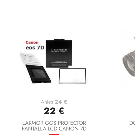
Antes
24 €
Vista rápida

22 €
LARMOR GGS PROTECTOR
DO
PANTALLA LCD CANON 7D