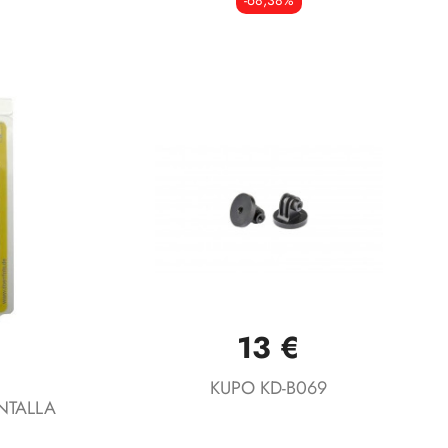
-68,38%
13 €
Vista rápida

KUPO KD-B069
NTALLA