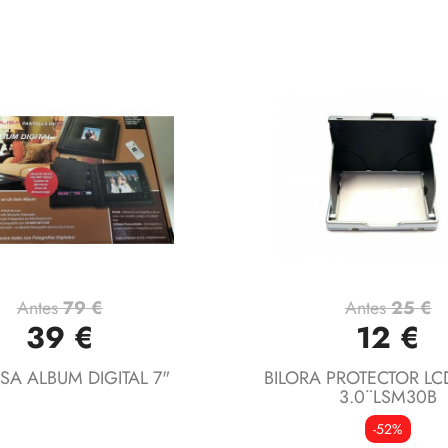
Antes
79 €
Antes
25 €
Vista rápida
Vista rápida


39 €
12 €
SA ALBUM DIGITAL 7"
BILORA PROTECTOR L
3.0¨LSM30B
-52%