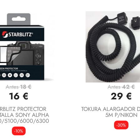
Antes
18 €
Antes
42 €
Vista rápida
Vista rápida


16 €
29 €
RBLITZ PROTECTOR
TOKURA ALARGADOR D
TALLA SONY ALPHA
5M P/NIKON
0/5100/6000/6300
-30%
-10%