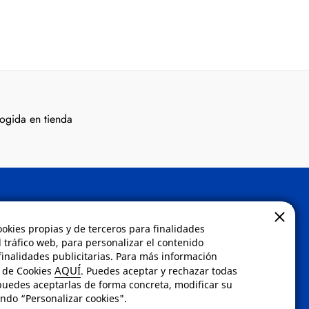
ogida en tienda
Contacto
ookies propias y de terceros para finalidades
l tráfico web, para personalizar el contenido
inalidades publicitarias. Para más información
 compra
Envíanos un email a
AQUÍ
a de Cookies
. Puedes aceptar y rechazar todas
dad
info@fotoroma.es
o bien
puedes aceptarlas de forma concreta, modificar su
rellena nuestro
formulario
ndo “Personalizar cookies".
dos
de contacto