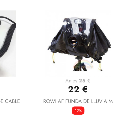
Antes
25 €
Vista rápida

22 €
E CABLE
ROWI AF FUNDA DE LLUVIA M
-12%