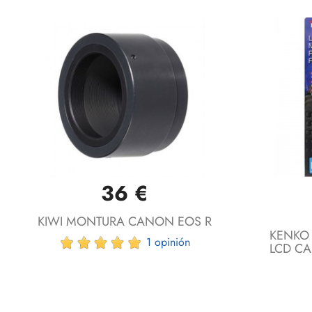
36 €
Vista rápida

KIWI MONTURA CANON EOS R
KENKO 
1 opinión
LCD C