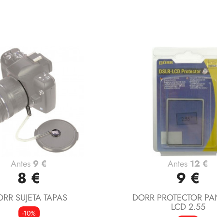
Antes
9 €
Antes
12 €
Vista rápida
Vista rápida


8 €
9 €
RR SUJETA TAPAS
DORR PROTECTOR PA
LCD 2.55
-10%