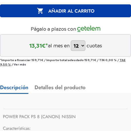

AÑADIR AL CARRITO
Págalo a plazos con
13,31
€*
al mes en
cuotas
*Importe a financiar
159,71 €
/
Importe total adeudado
159,71 €
/
TIN
0,00 %
/
TAE
9,50 %
/
Ver más
Descripción
Detalles del producto
POWER PACK PS 8 (CANON) NISSIN
Características: