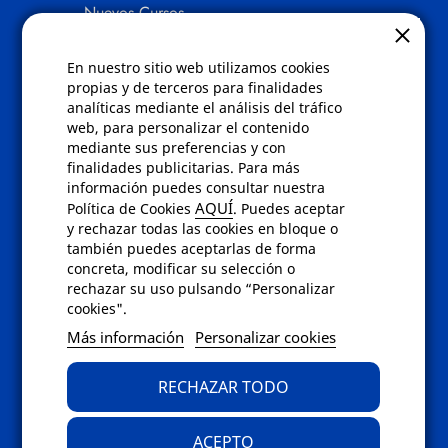
Nuevos Cursos
Quienes somos
Gafas eclipse
En nuestro sitio web utilizamos cookies
propias y de terceros para finalidades
Políticas
analíticas mediante el análisis del tráfico
web, para personalizar el contenido
Condiciones de compra
mediante sus preferencias y con
Aviso de privacidad
finalidades publicitarias. Para más
Cookies
información puedes consultar nuestra
Bajas comunicados comerciales
AQUÍ
Política de Cookies
. Puedes aceptar
Derecho de desistimiento
y rechazar todas las cookies en bloque o
Preguntas frecuentes
también puedes aceptarlas de forma
concreta, modificar su selección o
rechazar su uso pulsando “Personalizar
Contacto
cookies".
Envíanos un email a
info@fotoroma.es
o
Más información
Personalizar cookies
bien rellena nuestro
formulario de
contacto
RECHAZAR TODO
ACEPTO