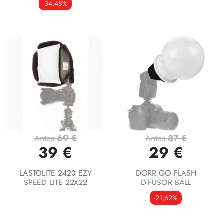
-34,48%
Antes
69 €
Antes
37 €
39 €
29 €
LASTOLITE 2420 EZY
DORR GO FLASH
SPEED LITE 22X22
DIFUSOR BALL
-21,62%