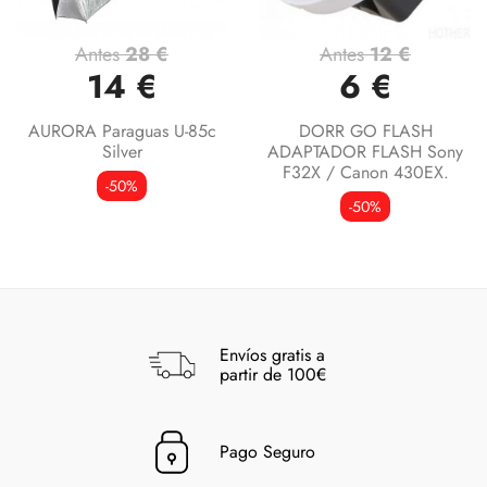
Antes
28 €
Antes
12 €
14 €
6 €
AURORA Paraguas U-85c
DORR GO FLASH
Silver
ADAPTADOR FLASH Sony
F32X / Canon 430EX.
-50%
-50%
Envíos gratis a
partir de 100€
Pago Seguro