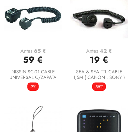
Antes
65 €
Antes
42 €
59 €
19 €
NISSIN SC-01 CABLE
SEA & SEA TTL CABLE
UNIVERSAL C/ZAPATA
1,5M ( CANON , SONY )
-9%
-55%