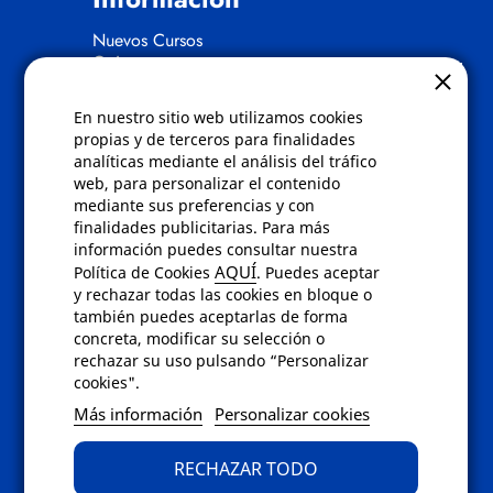
Nuevos Cursos
Quienes somos
Gafas eclipse
En nuestro sitio web utilizamos cookies
Políticas
propias y de terceros para finalidades
analíticas mediante el análisis del tráfico
Condiciones de compra
web, para personalizar el contenido
Aviso de privacidad
mediante sus preferencias y con
Cookies
finalidades publicitarias. Para más
Bajas comunicados comerciales
información puedes consultar nuestra
Derecho de desistimiento
AQUÍ
Política de Cookies
. Puedes aceptar
Preguntas frecuentes
y rechazar todas las cookies en bloque o
también puedes aceptarlas de forma
concreta, modificar su selección o
Contacto
rechazar su uso pulsando “Personalizar
cookies".
Envíanos un email a
info@fotoroma.es
o
Más información
Personalizar cookies
bien rellena nuestro
formulario de
contacto
RECHAZAR TODO