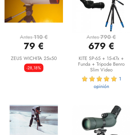
Antes
110 €
Antes
790 €
79 €
679 €
ZEUS WICHITA 25x50
KITE SP-65 + 15-47x +
Funda + Tripode Benro
-28,18%
Slim Video
1
opinión