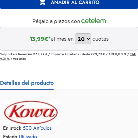

AÑADIR AL CARRITO
Págalo a plazos con
13,99
€*
al mes en
cuotas
*Importe a financiar
279,72 €
/
Importe total adeudado
279,72 €
/
TIN
0,00 %
/
TAE
9,31 %
/
Ver más
Detalles del producto
En stock
500 Artículos
Estado
Utilizado