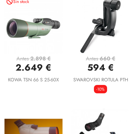
not_interested
Sin stock
Antes
2.898 €
Antes
660 €
2.649 €
594 €
KOWA TSN 66 S 25-60X
SWAROVSKI ROTULA PTH
-10%