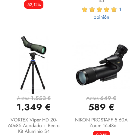
65
-52,12%
1
opinión
Antes
1.553 €
Antes
649 €
1.349 €
589 €
VORTEX Viper HD 20-
NIKON PROSTAFF 5 60A
60x85 Acodado + Benro
+Zoom 16-48x
Kit Aluminio S4
-9,24%