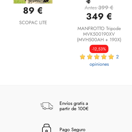
Antes
399 €
89 €
349 €
SCOPAC LITE
MANFROTTO Tripode
MVK500190XV
(MVH500AH + 190X)
-12,53%
2
opiniones
Envíos gratis a
partir de 100€
Pago Seguro