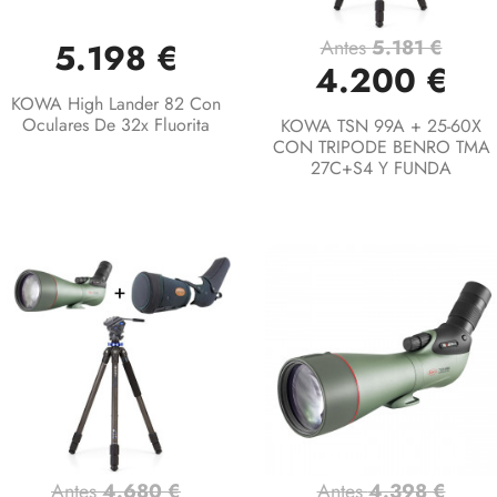
Antes
5.181 €
5.198 €
4.200 €
KOWA High Lander 82 Con
Oculares De 32x Fluorita
KOWA TSN 99A + 25-60X
CON TRIPODE BENRO TMA
27C+S4 Y FUNDA
Antes
4.680 €
Antes
4.398 €