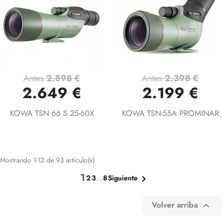
Antes
2.898 €
Antes
2.398 €
2.649 €
2.199 €
KOWA TSN 66 S 25-60X
KOWA TSN-55A PROMINAR
Mostrando 1-12 de 93 artículo(s)
1
2
3
…
8

Siguiente
Volver arriba
