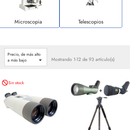
Microscopia
Telescopios
Precio, de más alto
Mostrando 1-12 de 93 artículo(s)

a más bajo
not_interested
Sin stock