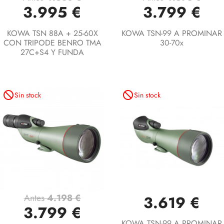
3.995 €
3.799 €
KOWA TSN 88A + 25-60X
KOWA TSN-99 A PROMINAR
CON TRIPODE BENRO TMA
30-70x
27C+S4 Y FUNDA
not_interested
not_interested
Sin stock
Sin stock
Antes
4.198 €
3.619 €
3.799 €
KOWA TSN-99 A PROMINAR