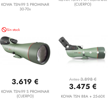
(CUERPO)
KOWA TSN-99 S PROMINAR
30-70x
not_interested
Sin stock
Antes
3.898 €
3.619 €
3.475 €
KOWA TSN-99 S PROMINAR
(CUERPO)
KOWA TSN 88A + 25-60X