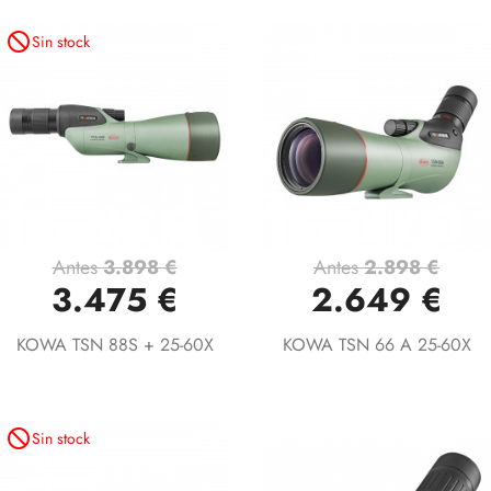
not_interested
Sin stock
Antes
3.898 €
Antes
2.898 €
3.475 €
2.649 €
KOWA TSN 88S + 25-60X
KOWA TSN 66 A 25-60X
not_interested
Sin stock