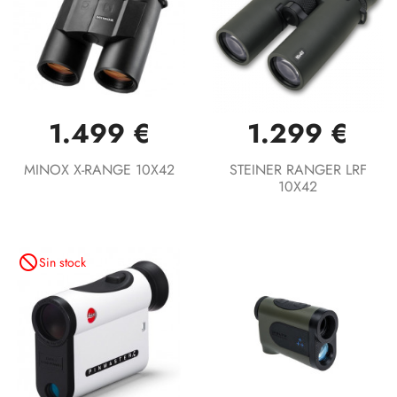
1.499 €
1.299 €
MINOX X-RANGE 10X42
STEINER RANGER LRF
10X42
not_interested
Sin stock