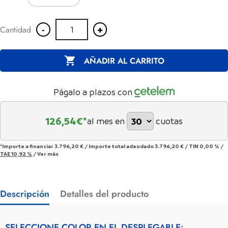
-
+
Cantidad

AÑADIR AL CARRITO
Págalo a plazos con
126,54
€*
al mes en
cuotas
*Importe a financiar
3.796,20 €
/
Importe total adeudado
3.796,20 €
/
TIN
0,00 %
/
TAE
10,92 %
/
Ver más
Descripción
Detalles del producto
SELECCIONE COLOR EN EL DESPLEGABLE: