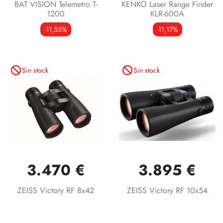
BAT VISION Telemetro T-
KENKO Laser Range Finder
1200
KLR-600A
-11,55%
-11,17%
not_interested
not_interested
Sin stock
Sin stock
3.470 €
3.895 €
ZEISS Victory RF 8x42
ZEISS Victory RF 10x54