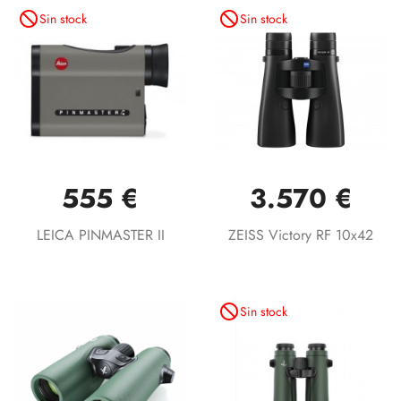
not_interested
not_interested
Sin stock
Sin stock
555 €
3.570 €
LEICA PINMASTER II
ZEISS Victory RF 10x42
not_interested
Sin stock