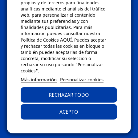
Políticas
propias y de terceros para finalidades
analíticas mediante el análisis del tráfico
Condiciones de compra
web, para personalizar el contenido
Aviso de privacidad
mediante sus preferencias y con
Cookies
finalidades publicitarias. Para más
Bajas comunicados comerciales
información puedes consultar nuestra
Derecho de desistimiento
AQUÍ
Política de Cookies
. Puedes aceptar
Preguntas frecuentes
y rechazar todas las cookies en bloque o
también puedes aceptarlas de forma
concreta, modificar su selección o
Contacto
rechazar su uso pulsando “Personalizar
cookies".
Envíanos un email a
info@fotoroma.es
o
Más información
Personalizar cookies
bien rellena nuestro
formulario de
contacto
RECHAZAR TODO
ACEPTO