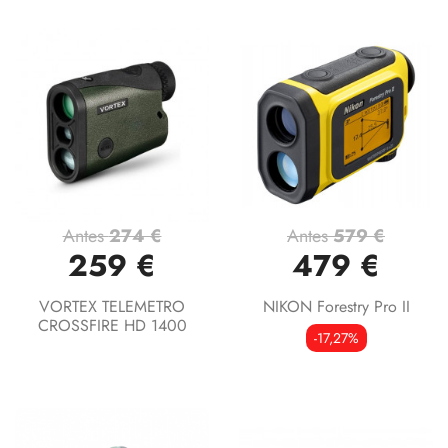
Antes
274 €
Antes
579 €
259 €
479 €
VORTEX TELEMETRO
NIKON Forestry Pro II
CROSSFIRE HD 1400
-17,27%