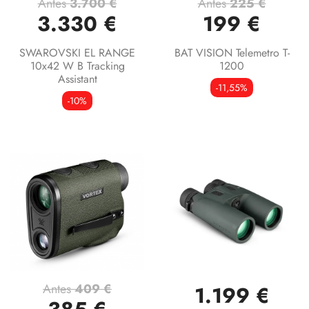
Antes
3.700 €
Antes
225 €
3.330 €
199 €
SWAROVSKI EL RANGE
BAT VISION Telemetro T-
10x42 W B Tracking
1200
Assistant
-11,55%
-10%
Antes
409 €
1.199 €