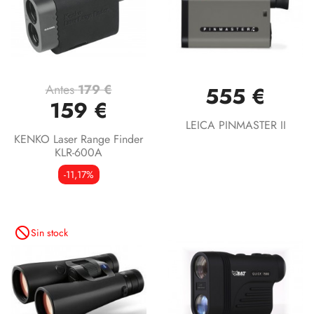
Antes
179 €
555 €
159 €
LEICA PINMASTER II
KENKO Laser Range Finder
KLR-600A
-11,17%
not_interested
Sin stock