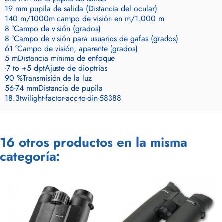
19 mm
pupila de salida (Distancia del ocular)
140 m/1000m campo
de visión en m/1.000 m
8 °
Campo de visión (grados)
8 °
Campo de visión para usuarios de gafas (grados)
61 °
Campo de visión, aparente (grados)
5 m
Distancia mínima de enfoque
-7 to +5 dpt
Ajuste de dioptrías
90 %
Transmisión de la luz
56-74 mm
Distancia de pupila
18.3
twilight-factor-acc-to-din-58388
16 otros productos en la misma
categoría: