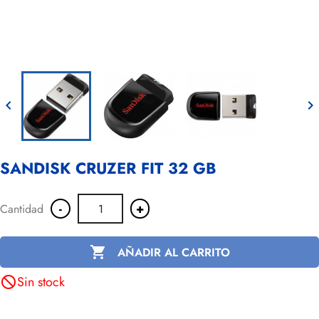


SANDISK CRUZER FIT 32 GB
-
+
Cantidad

AÑADIR AL CARRITO
Sin stock
not_interested