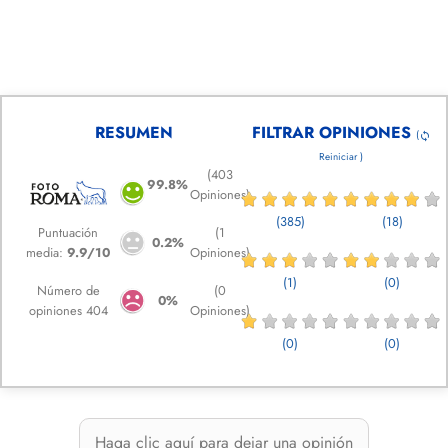
RESUMEN
FILTRAR OPINIONES
(
sync
Reiniciar )
(403
99.8%
Opiniones)
(385)
(18)
Puntuación
(1
0.2%
media:
9.9/10
Opiniones)
(1)
(0)
Número de
(0
0%
opiniones 404
Opiniones)
(0)
(0)
Haga clic aquí para dejar una opinión