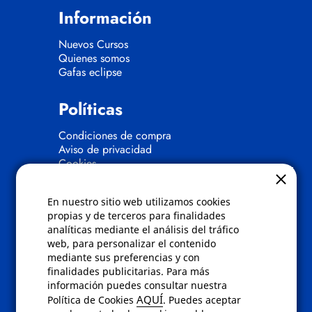
Información
Nuevos Cursos
Quienes somos
Gafas eclipse
Políticas
Condiciones de compra
Aviso de privacidad
Cookies
Bajas comunicados comerciales
Derecho de desistimiento
En nuestro sitio web utilizamos cookies
Preguntas frecuentes
propias y de terceros para finalidades
analíticas mediante el análisis del tráfico
Contacto
web, para personalizar el contenido
mediante sus preferencias y con
Envíanos un email a
info@fotoroma.es
o
finalidades publicitarias. Para más
bien rellena nuestro
formulario de
información puedes consultar nuestra
contacto
AQUÍ
Política de Cookies
. Puedes aceptar