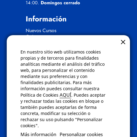
14:00.
Domingos cerrado
Información
Nuevos Cursos
Quienes somos
Gafas eclipse
En nuestro sitio web utilizamos cookies
Políticas
propias y de terceros para finalidades
analíticas mediante el análisis del tráfico
Condiciones de compra
web, para personalizar el contenido
Aviso de privacidad
mediante sus preferencias y con
Cookies
finalidades publicitarias. Para más
Bajas comunicados comerciales
información puedes consultar nuestra
Derecho de desistimiento
AQUÍ
Política de Cookies
. Puedes aceptar
Preguntas frecuentes
y rechazar todas las cookies en bloque o
también puedes aceptarlas de forma
concreta, modificar su selección o
Contacto
rechazar su uso pulsando “Personalizar
cookies".
Envíanos un email a
info@fotoroma.es
o
Más información
Personalizar cookies
bien rellena nuestro
formulario de