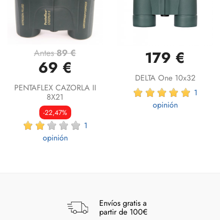
Antes
89 €
179 €
69 €
DELTA One 10x32
PENTAFLEX CAZORLA II
1
8X21
opinión
-22,47%
1
opinión
Envíos gratis a
partir de 100€