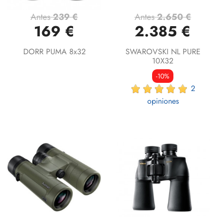
Antes
239 €
Antes
2.650 €
169 €
2.385 €
DORR PUMA 8x32
SWAROVSKI NL PURE
10X32
-10%
2
opiniones