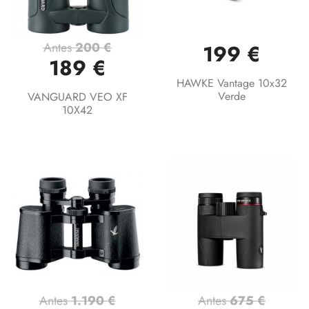
Antes
200 €
199 €
189 €
HAWKE Vantage 10x32
Verde
VANGUARD VEO XF
10X42
Antes
1.190 €
Antes
675 €