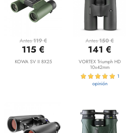
Antes
119 €
Antes
150 €
115 €
141 €
KOWA SV II 8X25
VORTEX Triumph HD
10x42mm
1
opinión