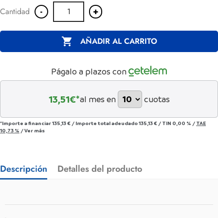
-
+
Cantidad

AÑADIR AL CARRITO
Págalo a plazos con
13,51
€*
al mes en
cuotas
*Importe a financiar
135,13 €
/
Importe total adeudado
135,13 €
/
TIN
0,00 %
/
TAE
10,73 %
/
Ver más
Descripción
Detalles del producto
-