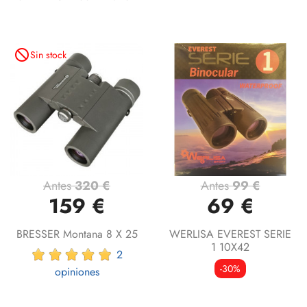
not_interested
Sin stock
Antes
320 €
Antes
99 €
159 €
69 €
BRESSER Montana 8 X 25
WERLISA EVEREST SERIE
1 10X42
2
-30%
opiniones