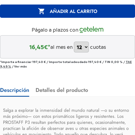

AÑADIR AL CARRITO
Págalo a plazos con
16,45
€*
al mes en
cuotas
*Importe a financiar
197,40 €
/
Importe total adeudado
197,40 €
/
TIN
0,00 %
/
TAE
9,49 %
/
Ver más
Descripción
Detalles del producto
Salga a explorar la inmensidad del mundo natural —o su entorno
más próximo— con estos prismáticos ligeros y resistentes. Los
PROSTAFF P3 resultan perfectos para quienes, ocasionalmente,
practican la afición de observar aves u otras especies animales o
vehículos en movimiento. Todo aquello que descubra, lo verá