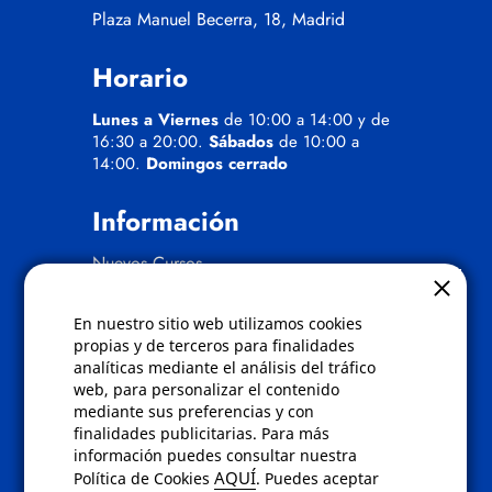
Plaza Manuel Becerra, 18, Madrid
Horario
Lunes a Viernes
de 10:00 a 14:00 y de
16:30 a 20:00.
Sábados
de 10:00 a
14:00.
Domingos cerrado
Información
Nuevos Cursos
Quienes somos
Gafas eclipse
En nuestro sitio web utilizamos cookies
propias y de terceros para finalidades
Políticas
analíticas mediante el análisis del tráfico
web, para personalizar el contenido
Condiciones de compra
mediante sus preferencias y con
Aviso de privacidad
finalidades publicitarias. Para más
Cookies
información puedes consultar nuestra
Bajas comunicados comerciales
AQUÍ
Política de Cookies
. Puedes aceptar