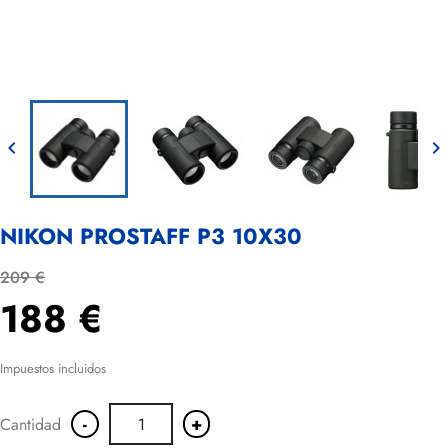


NIKON PROSTAFF P3 10X30
209 €
188 €
Impuestos incluidos
-
+
Cantidad