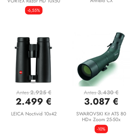
Anfibio CX
VORTEX Razor HD 10x50
-6,55%
Antes
2.925 €
Antes
3.430 €
2.499 €
3.087 €
LEICA Noctivid 10x42
SWAROVSKI Kit ATS 80
HD+ Zoom 25-50x
-10%