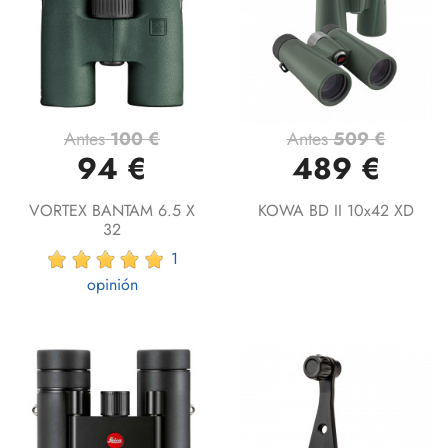
Antes
100 €
Antes
509 €
94 €
489 €
VORTEX BANTAM 6.5 X
KOWA BD II 10x42 XD
32
1
opinión