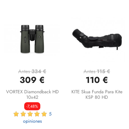
Antes
334 €
Antes
115 €
309 €
110 €
VORTEX Diamondback HD
KITE Skua Funda Para Kite
10x42
KSP 80 HD
-7,48%
5
opiniones