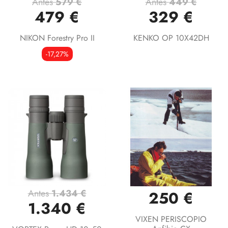
Antes
579 €
Antes
449 €
479 €
329 €
NIKON Forestry Pro II
KENKO OP 10X42DH
-17,27%
Antes
1.434 €
250 €
1.340 €
VIXEN PERISCOPIO