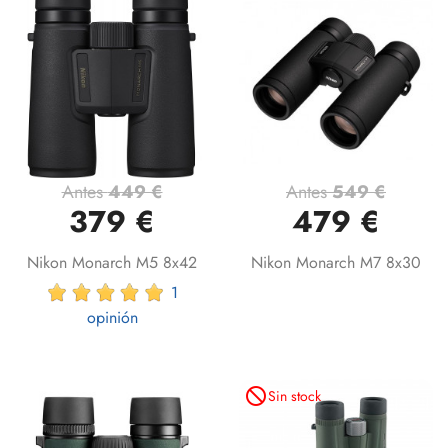
Antes
449 €
Antes
549 €
379 €
479 €
Nikon Monarch M5 8x42
Nikon Monarch M7 8x30
1
opinión
not_interested
Sin stock