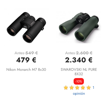
Antes
549 €
Antes
2.600 €
479 €
2.340 €
Nikon Monarch M7 8x30
SWAROVSKI NL PURE
8X32
-10%
1
opinión