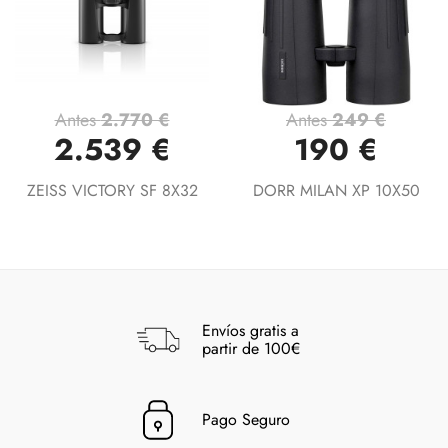
Antes
2.770 €
Antes
249 €
2.539 €
190 €
ZEISS VICTORY SF 8X32
DORR MILAN XP 10X50
Envíos gratis a
partir de 100€
Pago Seguro