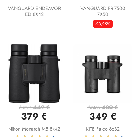
VANGUARD ENDEAVOR
VANGUARD FR-7500
ED 8X42
7X50
-23,25%
Antes
449 €
Antes
400 €
379 €
349 €
Nikon Monarch M5 8x42
KITE Falco 8x32