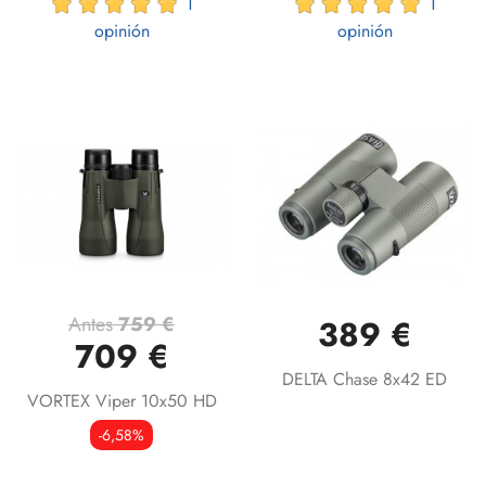
1
1
opinión
opinión
Antes
759 €
389 €
709 €
DELTA Chase 8x42 ED
VORTEX Viper 10x50 HD
-6,58%