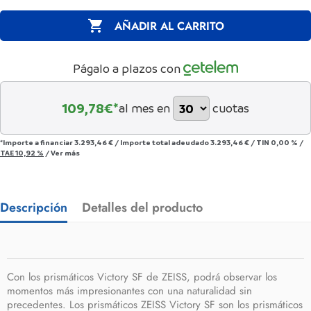

AÑADIR AL CARRITO
Págalo a plazos con
109,78
€*
al mes en
cuotas
*Importe a financiar
3.293,46 €
/
Importe total adeudado
3.293,46 €
/
TIN
0,00 %
/
TAE
10,92 %
/
Ver más
Descripción
Detalles del producto
Con los prismáticos Victory SF de ZEISS, podrá observar los
momentos más impresionantes con una naturalidad sin
precedentes. Los prismáticos ZEISS Victory SF son los prismáticos