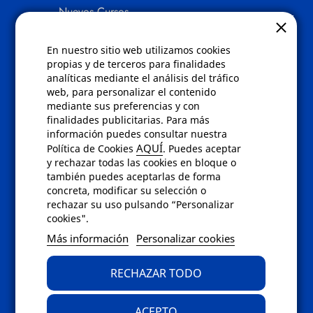
Nuevos Cursos
Quienes somos
Gafas eclipse
En nuestro sitio web utilizamos cookies
propias y de terceros para finalidades
Políticas
analíticas mediante el análisis del tráfico
web, para personalizar el contenido
Condiciones de compra
mediante sus preferencias y con
Aviso de privacidad
finalidades publicitarias. Para más
Cookies
información puedes consultar nuestra
Bajas comunicados comerciales
AQUÍ
Política de Cookies
. Puedes aceptar
Derecho de desistimiento
y rechazar todas las cookies en bloque o
Preguntas frecuentes
también puedes aceptarlas de forma
concreta, modificar su selección o
rechazar su uso pulsando “Personalizar
Contacto
cookies".
Envíanos un email a
info@fotoroma.es
o
Más información
Personalizar cookies
bien rellena nuestro
formulario de
contacto
RECHAZAR TODO
ACEPTO