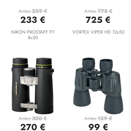
Antes
259 €
Antes
775 €
233 €
725 €
NIKON PROSTAFF P7
VORTEX VIPER HD 12x50
8x30
Antes
300 €
Antes
129 €
270 €
99 €