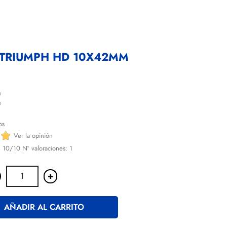
 TRIUMPH HD 10X42MM
€
os
Ver la opinión
:
10
/10 Nº valoraciones:
1
+
AÑADIR AL CARRITO