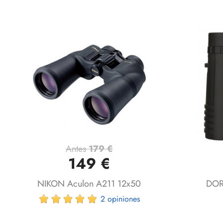
Antes
179 €
Vista rápida

149 €
NIKON Aculon A211 12x50
DOR
2 opiniones