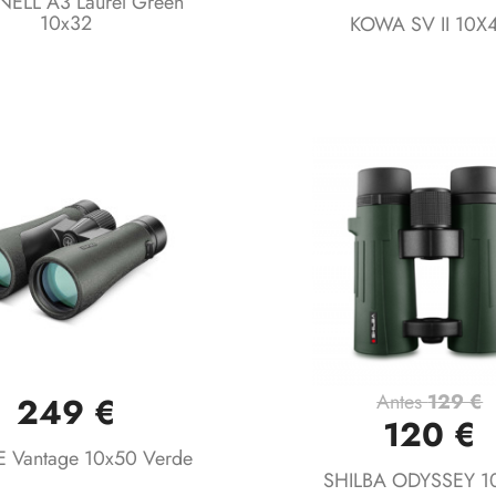
ELL A3 Laurel Green
10x32
KOWA SV II 10X
Antes
129 €
249 €
Vista rápida
Vista rápida


120 €
 Vantage 10x50 Verde
SHILBA ODYSSEY 1