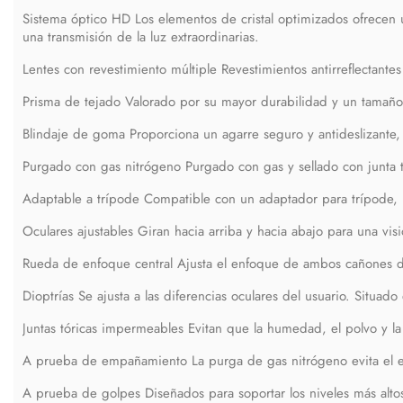
Sistema óptico HD Los elementos de cristal optimizados ofrecen 
una transmisión de la luz extraordinarias.
Lentes con revestimiento múltiple Revestimientos antirreflectante
Prisma de tejado Valorado por su mayor durabilidad y un tamañ
Blindaje de goma Proporciona un agarre seguro y antideslizante,
Purgado con gas nitrógeno Purgado con gas y sellado con junta tó
Adaptable a trípode Compatible con un adaptador para trípode, l
Oculares ajustables Giran hacia arriba y hacia abajo para una vi
Rueda de enfoque central Ajusta el enfoque de ambos cañones d
Dioptrías Se ajusta a las diferencias oculares del usuario. Situado
Juntas tóricas impermeables Evitan que la humedad, el polvo y la
A prueba de empañamiento La purga de gas nitrógeno evita el 
A prueba de golpes Diseñados para soportar los niveles más alto