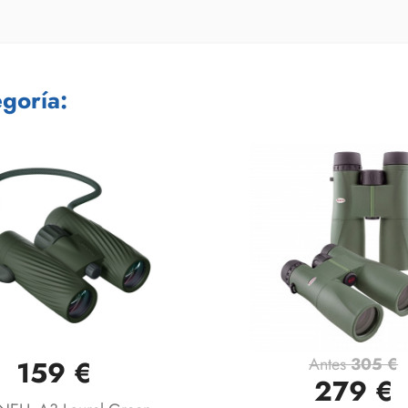
goría:
Antes
305 €
159 €
Vista rápida
Vista rápida


279 €