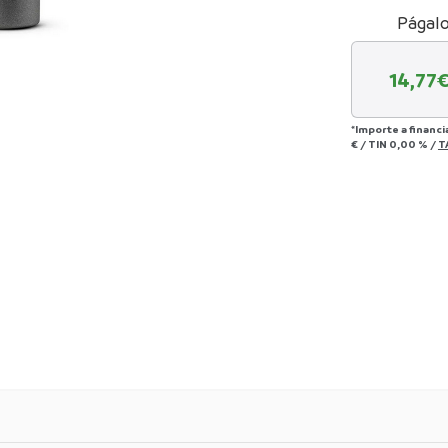
Págalo
14,77
€
*Importe a financi
€
/
TIN
0,00 %
/
T