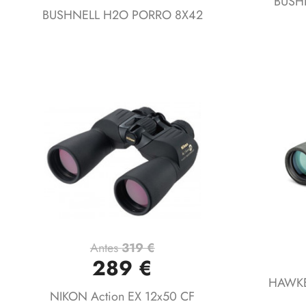
BUSHN
BUSHNELL H2O PORRO 8X42
Antes
319 €
Vista rápida

289 €
HAWKE
NIKON Action EX 12x50 CF