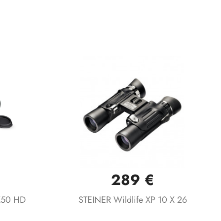
289 €
Vista rápida

X50 HD
STEINER Wildlife XP 10 X 26