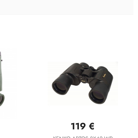
119 €
Vista rápida
