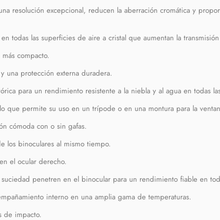
una resolución excepcional, reducen la aberración cromática y propor
s en todas las superficies de aire a cristal que aumentan la transmisi
o más compacto.
 y una protección externa duradera.
rica para un rendimiento resistente a la niebla y al agua en todas la
o que permite su uso en un trípode o en una montura para la ventani
sión cómoda con o sin gafas.
e los binoculares al mismo tiempo.
 en el ocular derecho.
 suciedad penetren en el binocular para un rendimiento fiable en tod
empañamiento interno en una amplia gama de temperaturas.
s de impacto.