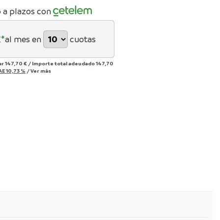
 a plazos con
*
al mes en
cuotas
ar
147,70 €
/
Importe total adeudado
147,70
AE
10,73 %
/
Ver más