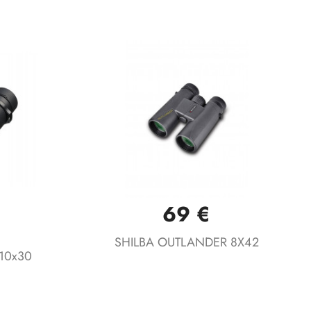
69 €
Vista rápida

SHILBA OUTLANDER 8X42
10x30