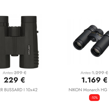
Antes
399 €
Antes
1.299 €
Vista rápida
Vista rápida


229 €
1.169 €
R BUSSARD I 10x42
NIKON Monarch HG 
-10%