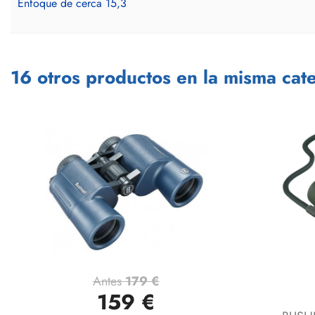
Enfoque de cerca 15,3
16 otros productos en la misma cate
Antes
179 €
Vista rápida

159 €