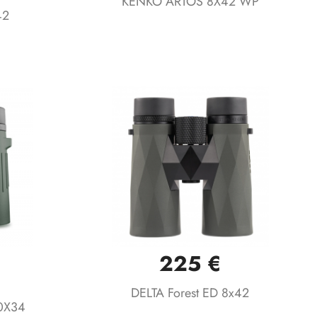
KENKO ARTOS 8X42 WP
42
225 €
Vista rápida

DELTA Forest ED 8x42
0X34