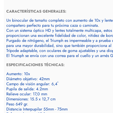
CARACTERÍSTICAS GENERALES:
Un binocular de tamaño completo con aumento de 10x y lentes
compañero perfecto para tu próxima caza o caminata.
Con un sistema óptico HD y lentes totalmente multicapa, esto
proporcionan una excelente fidelidad de color, nitidez de bor
Purgado de nitrógeno, el Triumph es impermeable y a prueba 
para una mayor durabilidad, sino que también proporciona al 
Trípode adaptable, con oculares de goma ajustables y una diopt
El Triumph se envía con una correa para el cuello y un arnés Gl
ESPECIFICACIONES TÉCNICAS:
Aumento: 10x
Diámetro objetivo: 42mm
Campo de visión angular: 6,4˚
Pupila de salida: 4.2mm
Relieve ocular: 17,0 mm
Dimensiones: 15.5 x 12,7 cm
Peso 649 gr.
Distancia Interpupilar 55mm - 75mm