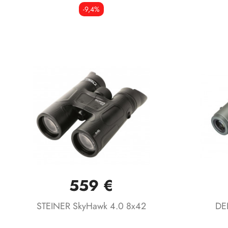
-9,4%
559 €
Vista rápida

STEINER SkyHawk 4.0 8x42
DE