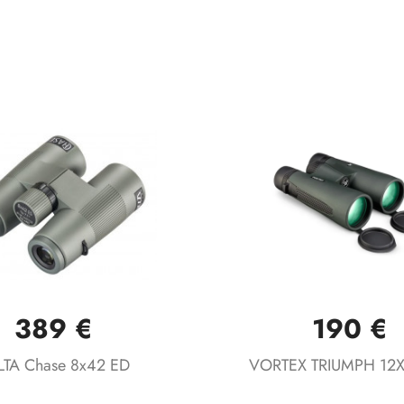
389 €
190 €
Vista rápida
Vista rápida


LTA Chase 8x42 ED
VORTEX TRIUMPH 12