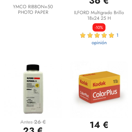
36 €
YMCO RIBBON+50
PHOTO PAPER
ILFORD Multigrado Brillo
18x24 25 H
-10%
1
opinión
Antes
26 €
14 €
23 €