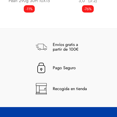
Pearl 290g 30H 10X15
3,0¨ (3:2)
-11%
-76%
Envíos gratis a
partir de 100€
Pago Seguro
Recogida en tienda