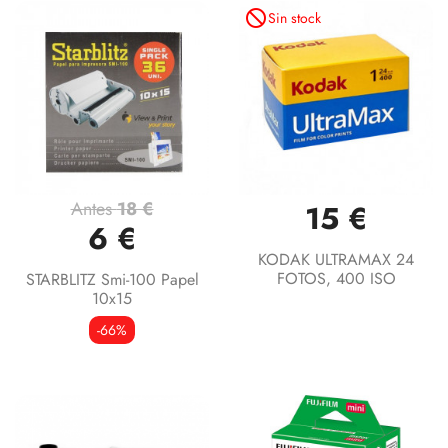
not_interested
Sin stock
Antes
18 €
15 €
6 €
KODAK ULTRAMAX 24
FOTOS, 400 ISO
STARBLITZ Smi-100 Papel
10x15
-66%