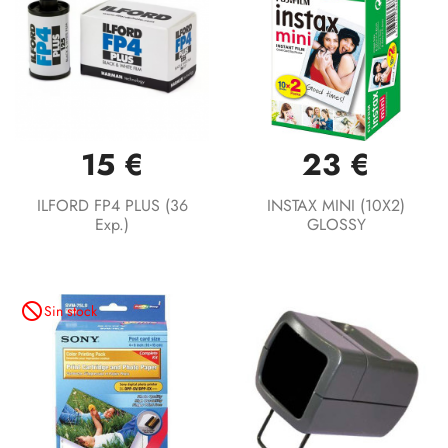
15 €
23 €
ILFORD FP4 PLUS (36
INSTAX MINI (10X2)
Exp.)
GLOSSY
not_interested
Sin stock