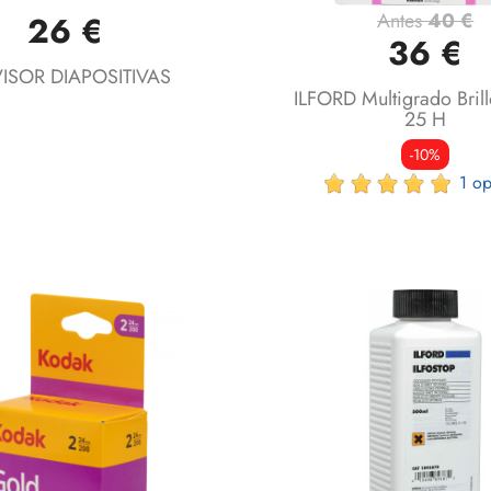
Antes
40 €
26 €
Vista rápida
Vista rápida


36 €
VISOR DIAPOSITIVAS
ILFORD Multigrado Bril
25 H
-10%
1 op