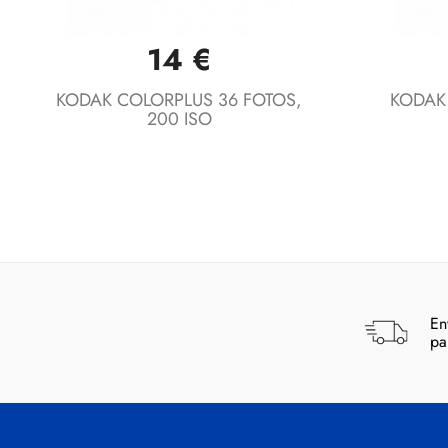
14 €
Vista rápida

KODAK COLORPLUS 36 FOTOS,
KODAK
200 ISO
En
pa