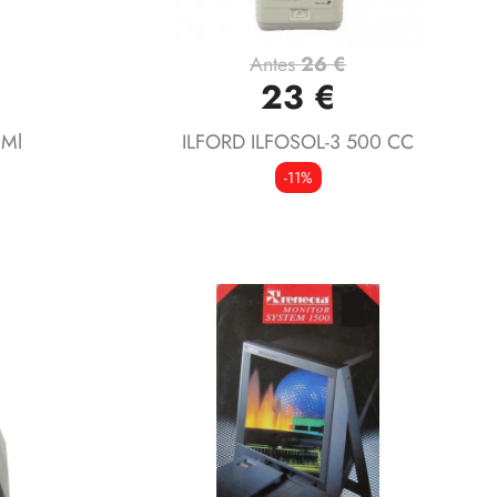
Antes
26 €
Vista rápida

23 €
 Ml
ILFORD ILFOSOL-3 500 CC
-11%