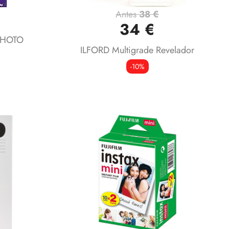
Antes
38 €
Vista rápida

34 €
PHOTO
ILFORD Multigrade Revelador
-10%