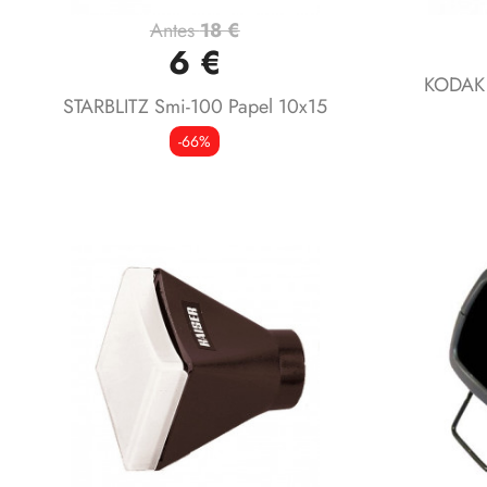
Antes
18 €
Vista rápida

6 €
KODAK
STARBLITZ Smi-100 Papel 10x15
-66%