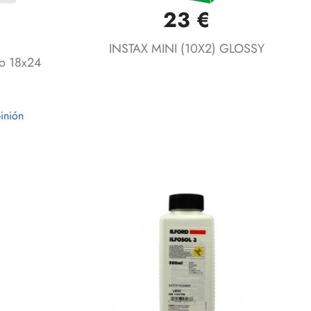
23 €
Vista rápida

INSTAX MINI (10X2) GLOSSY
lo 18x24
inión