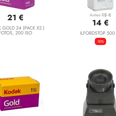
Antes
15 €
21 €
Vista rápida
Vista rápida


14 €
 GOLD 24 (PACK X2 )
FOTOS, 200 ISO
ILFORDSTOP 500
-10%