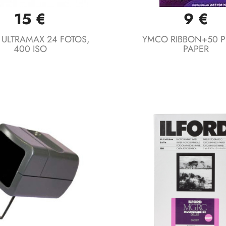
15 €
9 €
Vista rápida
Vista rápida


 ULTRAMAX 24 FOTOS,
YMCO RIBBON+50 
400 ISO
PAPER