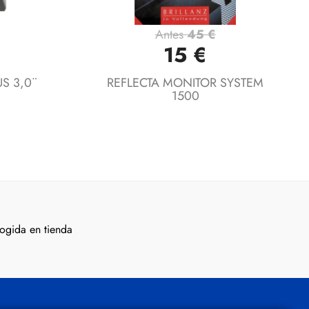
Antes
45 €
Vista rápida

15 €
S 3,0¨
REFLECTA MONITOR SYSTEM
1500
ogida en tienda