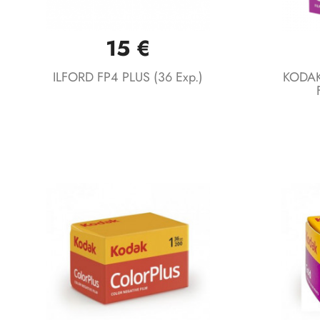
15 €
Vista rápida

ILFORD FP4 PLUS (36 Exp.)
KODAK