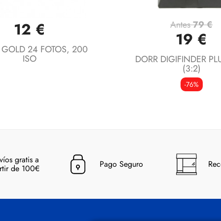
Antes
79 €
12 €
Vista rápida
Vista rápida


19 €
 GOLD 24 FOTOS, 200
ISO
DORR DIGIFINDER PLU
(3:2)
-76%
víos gratis a
Pago Seguro
Rec
rtir de 100€