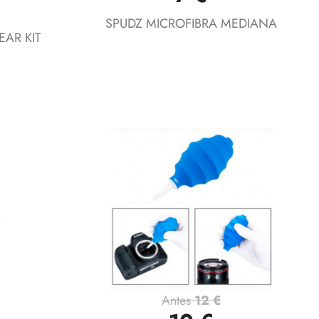
SPUDZ MICROFIBRA MEDIANA
AR KIT
Antes
12 €
Vista rápida
