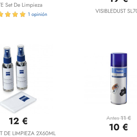
TE Set De Limpieza
VISIBLEDUST SL7
1 opinión
Antes
11 €
12 €
Vista rápida
Vista rápida


10 €
IT DE LIMPIEZA 2X60ML