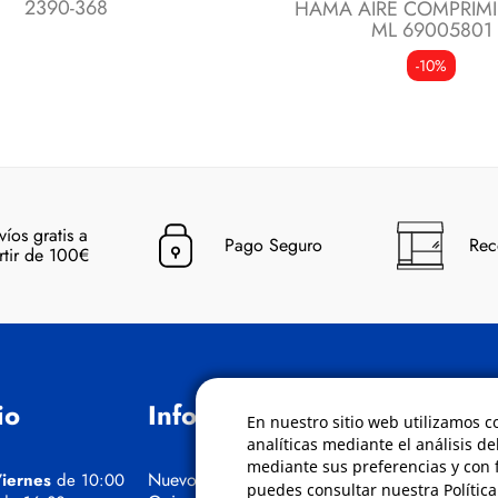
2390-368
HAMA AIRE COMPRIM
ML 69005801
-10%
víos gratis a
Pago Seguro
Rec
rtir de 100€
io
Información
Políticas
En nuestro sitio web utilizamos c
analíticas mediante el análisis de
mediante sus preferencias y con f
Nuevos Cursos
Condiciones de
iernes
de 10:00
puedes consultar nuestra Polític