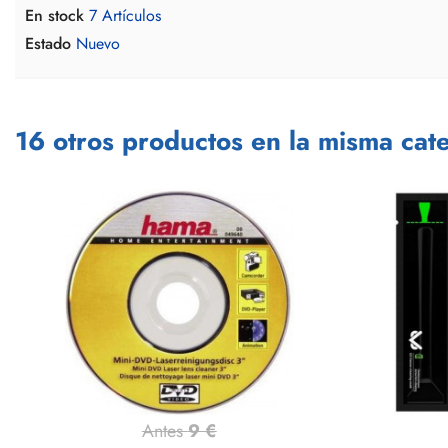
En stock
7 Artículos
Estado
Nuevo
16 otros productos en la misma cate
Antes
9 €
Vista rápida
