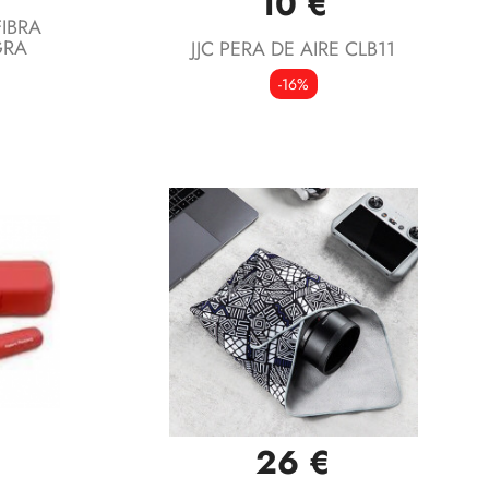
10 €
IBRA
GRA
JJC PERA DE AIRE CLB11
-16%
26 €
Vista rápida
