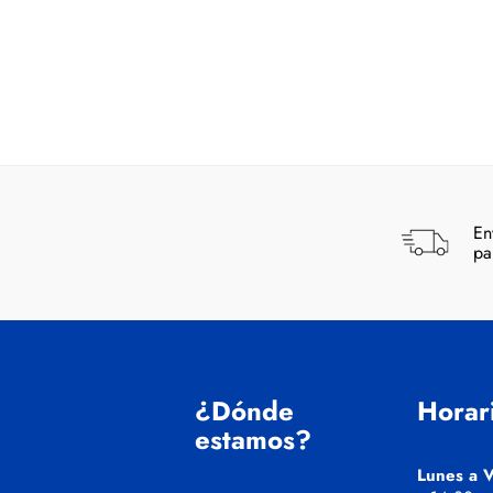
En
pa
¿Dónde
Horar
estamos?
Lunes a V