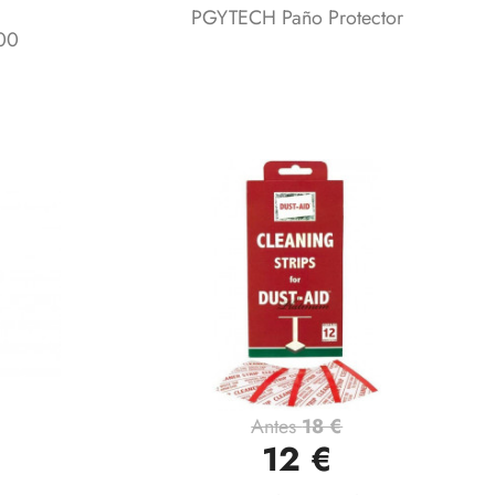
PGYTECH Paño Protector
00
Antes
18 €
Vista rápida

12 €