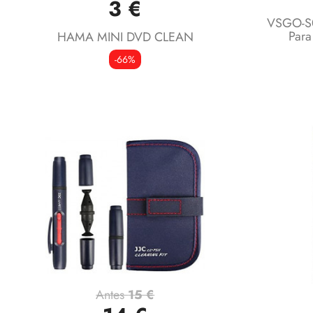
3 €
VSGO-S0
Para
HAMA MINI DVD CLEAN
-66%
Antes
15 €
Vista rápida
