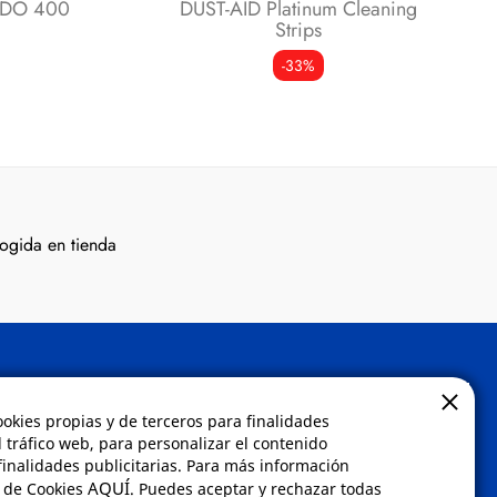
IDO 400
DUST-AID Platinum Cleaning
Strips
-33%
ogida en tienda
Contacto
ookies propias y de terceros para finalidades
l tráfico web, para personalizar el contenido
inalidades publicitarias. Para más información
 compra
Envíanos un email a
AQUÍ
a de Cookies
. Puedes aceptar y rechazar todas