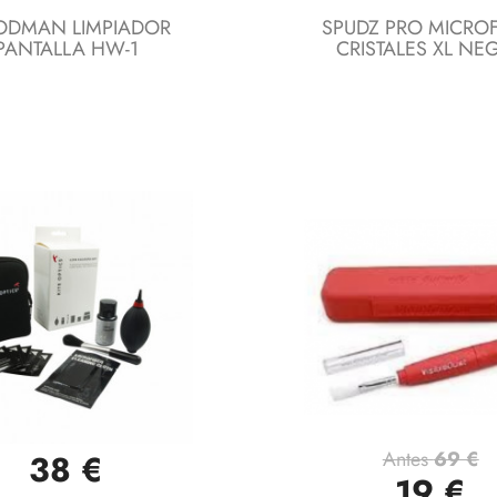
DMAN LIMPIADOR
SPUDZ PRO MICROF
PANTALLA HW-1
CRISTALES XL NE
Antes
69 €
38 €
Vista rápida
Vista rápida


19 €