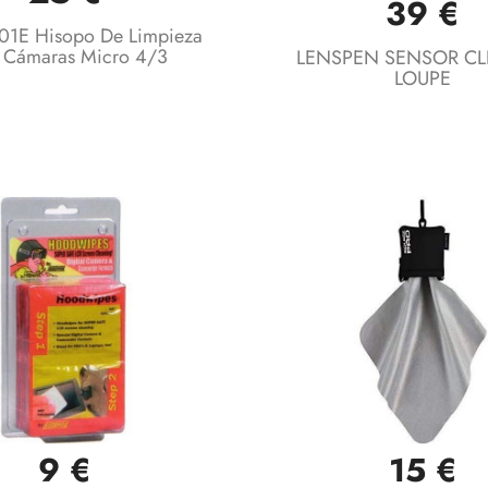
39 €
1E Hisopo De Limpieza
 Cámaras Micro 4/3
LENSPEN SENSOR CLE
LOUPE
9 €
15 €
Vista rápida
Vista rápida

