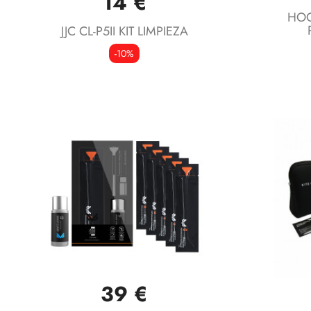
14 €
HOO
JJC CL-P5II KIT LIMPIEZA
-10%
39 €
Vista rápida
