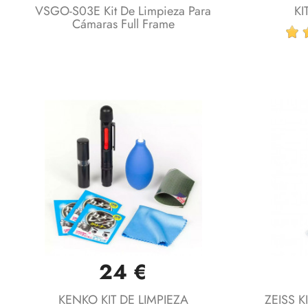
VSGO-S03E Kit De Limpieza Para
KI
Cámaras Full Frame
24 €
Vista rápida

KENKO KIT DE LIMPIEZA
ZEISS K