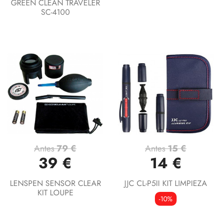
GREEN CLEAN TRAVELER
SC-4100
Antes
79 €
Antes
15 €
39 €
14 €
LENSPEN SENSOR CLEAR
JJC CL-P5II KIT LIMPIEZA
KIT LOUPE
-10%