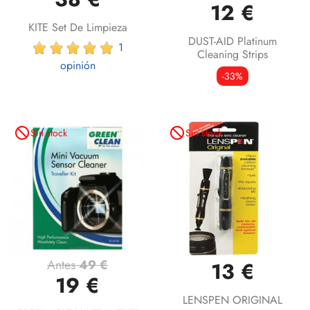
12 €
KITE Set De Limpieza
DUST-AID Platinum
1
Cleaning Strips
opinión
-33%
not_interested
not_interested
Sin stock
Sin stock
Antes
49 €
13 €
19 €
LENSPEN ORIGINAL