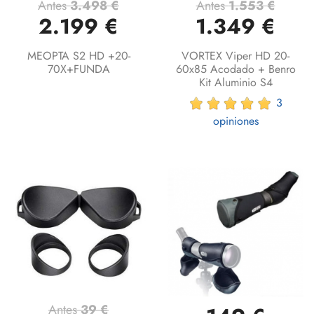
Antes
3.498 €
Antes
1.553 €
2.199 €
1.349 €
MEOPTA S2 HD +20-
VORTEX Viper HD 20-
70X+FUNDA
60x85 Acodado + Benro
Kit Aluminio S4
3
opiniones
Antes
39 €