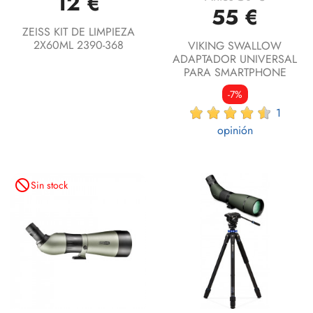
12 €
55 €
ZEISS KIT DE LIMPIEZA
2X60ML 2390-368
VIKING SWALLOW
ADAPTADOR UNIVERSAL
PARA SMARTPHONE
-7%
1
opinión
not_interested
Sin stock