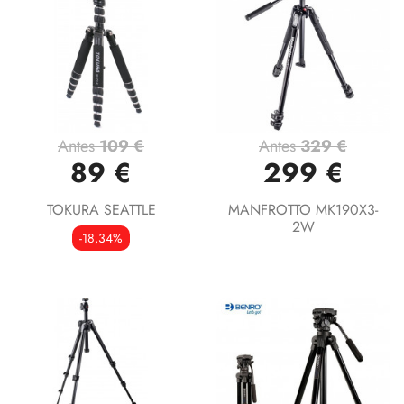
Antes
109 €
Antes
329 €
89 €
299 €
TOKURA SEATTLE
MANFROTTO MK190X3-
2W
-18,34%