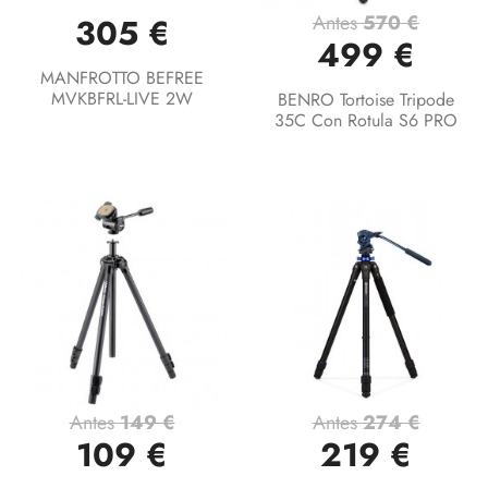
Antes
570 €
305 €
499 €
MANFROTTO BEFREE
MVKBFRL-LIVE 2W
BENRO Tortoise Tripode
35C Con Rotula S6 PRO
Antes
149 €
Antes
274 €
109 €
219 €