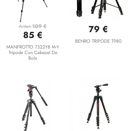
Antes
109 €
79 €
85 €
BENRO TRIPODE T980
MANFROTTO 7322YB M-Y
Trípode Con Cabezal De
Bola