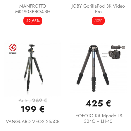
MANFROTTO
JOBY GorillaPod 3K Video
MK190XPRO4-BH
Pro
-12,65%
-10%
Antes
269 €
425 €
199 €
LEOFOTO Kit TrIpode LS-
324C + LH-40
VANGUARD VEO2 265CB