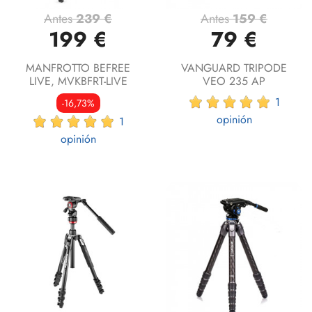
Antes
239 €
Antes
159 €
199 €
79 €
MANFROTTO BEFREE
VANGUARD TRIPODE
LIVE, MVKBFRT-LIVE
VEO 235 AP
1
-16,73%
opinión
1
opinión