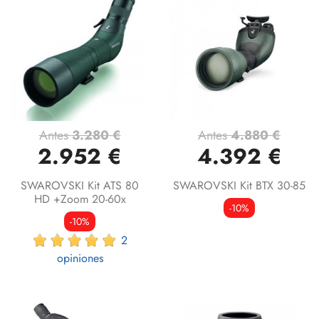
Antes
3.280 €
Antes
4.880 €
2.952 €
4.392 €
SWAROVSKI Kit ATS 80
SWAROVSKI Kit BTX 30-85
HD +Zoom 20-60x
-10%
-10%
2
opiniones