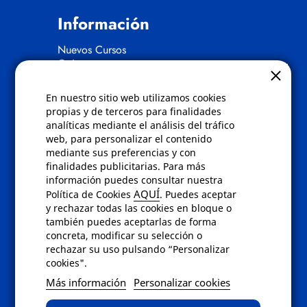
Información
Nuevos Cursos
Quienes somos
Gafas eclipse
En nuestro sitio web utilizamos cookies
Políticas
propias y de terceros para finalidades
analíticas mediante el análisis del tráfico
Condiciones de compra
web, para personalizar el contenido
Aviso de privacidad
mediante sus preferencias y con
Cookies
finalidades publicitarias. Para más
Bajas comunicados comerciales
información puedes consultar nuestra
Derecho de desistimiento
AQUÍ
Política de Cookies
. Puedes aceptar
Preguntas frecuentes
y rechazar todas las cookies en bloque o
también puedes aceptarlas de forma
concreta, modificar su selección o
Contacto
rechazar su uso pulsando “Personalizar
cookies".
Envíanos un email a
info@fotoroma.es
o
Más información
Personalizar cookies
bien rellena nuestro
formulario de
contacto