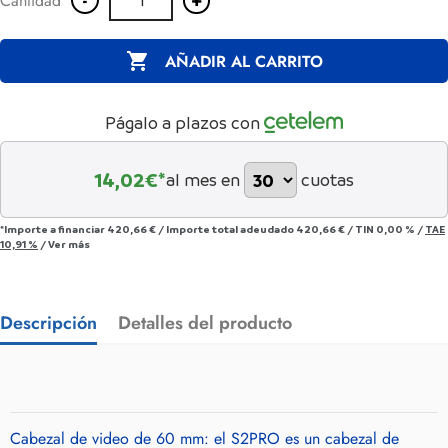
Cantidad

AÑADIR AL CARRITO
Págalo a plazos con
14,02
€*
al mes en
cuotas
*Importe a financiar
420,66 €
/
Importe total adeudado
420,66 €
/
TIN
0,00 %
/
TAE
10,91 %
/
Ver más
Descripción
Detalles del producto
Cabezal de video de 60 mm: el S2PRO es un cabezal de