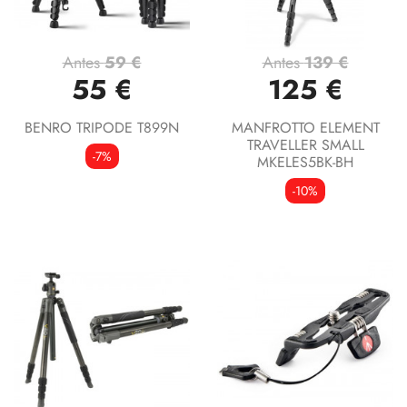
Antes
59 €
Antes
139 €
55 €
125 €
BENRO TRIPODE T899N
MANFROTTO ELEMENT
TRAVELLER SMALL
-7%
MKELES5BK-BH
-10%