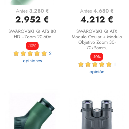
Antes
3.280 €
Antes
4.680 €
2.952 €
4.212 €
SWAROVSKI Kit ATS 80
SWAROVSKI Kit ATX
HD +Zoom 20-60x
Modulo Ocular + Modulo
Objetivo Zoom 30-
-10%
70x95mm.
2
-10%
opiniones
1
opinión