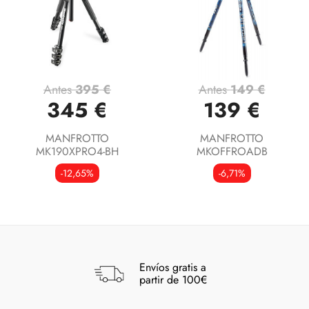
Antes
395 €
Antes
149 €
345 €
139 €
MANFROTTO
MANFROTTO
MK190XPRO4-BH
MKOFFROADB
-12,65%
-6,71%
Envíos gratis a
partir de 100€