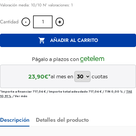
Valoración media:
10
/10 Nº valoraciones:
1
-
+
Cantidad

AÑADIR AL CARRITO
Págalo a plazos con
23,90
€*
al mes en
cuotas
*Importe a financiar
717,06 €
/
Importe total adeudado
717,06 €
/
TIN
0,00 %
/
TAE
10,91 %
/
Ver más
Descripción
Detalles del producto