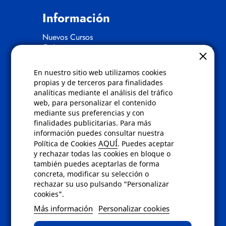
Información
Nuevos Cursos
Quienes somos
Gafas eclipse
En nuestro sitio web utilizamos cookies
Políticas
propias y de terceros para finalidades
analíticas mediante el análisis del tráfico
Condiciones de compra
web, para personalizar el contenido
Aviso de privacidad
mediante sus preferencias y con
Cookies
finalidades publicitarias. Para más
Bajas comunicados comerciales
información puedes consultar nuestra
Derecho de desistimiento
AQUÍ
Política de Cookies
. Puedes aceptar
Preguntas frecuentes
y rechazar todas las cookies en bloque o
también puedes aceptarlas de forma
concreta, modificar su selección o
Contacto
rechazar su uso pulsando “Personalizar
cookies".
Envíanos un email a
info@fotoroma.es
o
Más información
Personalizar cookies
bien rellena nuestro
formulario de
contacto