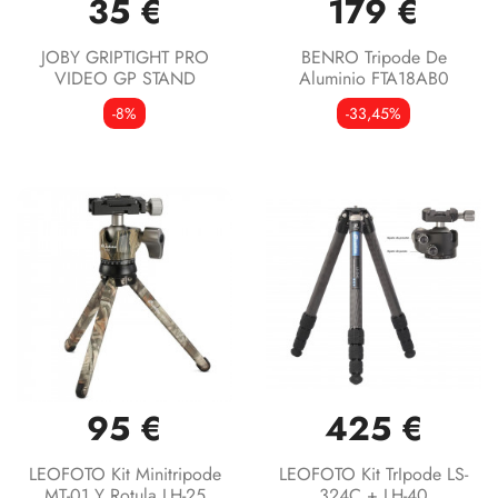
35 €
179 €
JOBY GRIPTIGHT PRO
BENRO Tripode De
VIDEO GP STAND
Aluminio FTA18AB0
-8%
-33,45%
95 €
425 €
LEOFOTO Kit Minitripode
LEOFOTO Kit TrIpode LS-
MT-01 Y Rotula LH-25
324C + LH-40