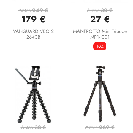
Antes
249 €
Antes
30 €
179 €
27 €
VANGUARD VEO 2
MANFROTTO Mini Tripode
264CB
MP1- C01
-10%
Antes
38 €
Antes
269 €