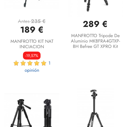
Antes
235 €
289 €
189 €
MANFROTTO Tripode De
Aluminio MKBFRA4GTXP-
MANFROTTO KIT NAT
BH Befree GT XPRO Kit
INICIACION
-19,57%
1
opinión