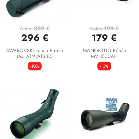
Antes
329 €
Antes
199 €
296 €
179 €
SWAROVSKI Funda Pronto
MANFROTTO Rótula
Uso ATM/ATS 80
MVH500AH
-10%
-10%