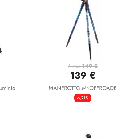
Antes
149 €
Vista rápida

139 €
uminio
MANFROTTO MKOFFROADB
-6,71%