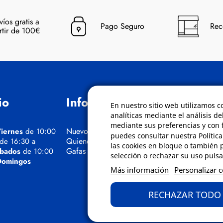
víos gratis a
Pago Seguro
Rec
rtir de 100€
io
Información
Políticas
En nuestro sitio web utilizamos c
analíticas mediante el análisis de
mediante sus preferencias y con f
Nuevos Cursos
Condiciones de
iernes
de 10:00
puedes consultar nuestra Polític
Quienes somos
Aviso de privaci
 de 16:30 a
las cookies en bloque o también 
Gafas eclipse
Cookies
bados
de 10:00
selección o rechazar su uso pulsa
Bajas comunica
Domingos
Más información
Personalizar 
comerciales
Derecho de desi
Preguntas frecue
RECHAZAR TODO