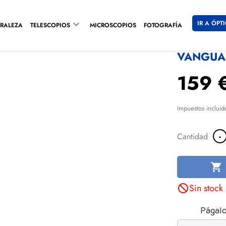

IR A ÓPT
RALEZA
TELESCOPIOS
MICROSCOPIOS
FOTOGRAFÍA
VANGUAR
159 
Impuestos incluid
-
Cantidad

Sin stock
not_interested
Págalo