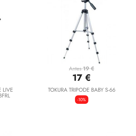
Antes
19 €
Vista rápida

17 €
 LIVE
TOKURA TRIPODE BABY S-66
BFRL
-10%