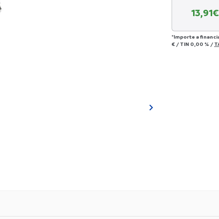
13,91
€
*Importe a financi
€
/
TIN
0,00 %
/
T
