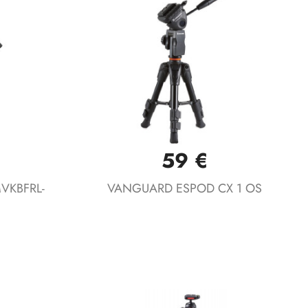
59 €
Vista rápida

VKBFRL-
VANGUARD ESPOD CX 1 OS