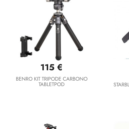
115 €
Vista rápida

BENRO KIT TRIPODE CARBONO
TABLETPOD
STARBL