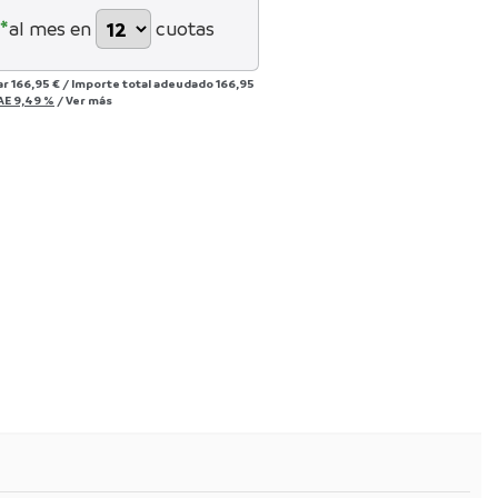
*
al mes en
cuotas
ar
166,95 €
/
Importe total adeudado
166,95
AE
9,49 %
/
Ver más