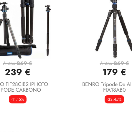
Antes
269 €
Antes
269 €
Vista rápida
Vista rápida


239 €
179 €
O FIF28CIB2 IPHOTO
BENRO Tripode De Al
RIPODE CARBONO
FTA18AB0
-11,15%
-33,45%