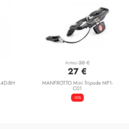
Antes
30 €
Vista rápida

27 €
4D-BH
MANFROTTO Mini Tripode MP1-
C01
-10%