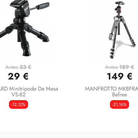
Antes
33 €
Antes
189 €
Vista rápida
Vista rápida


29 €
149 €
D Minitripode De Mesa
MANFROTTO MKBFRA
VS-82
Befree
-12,12%
-21,16%