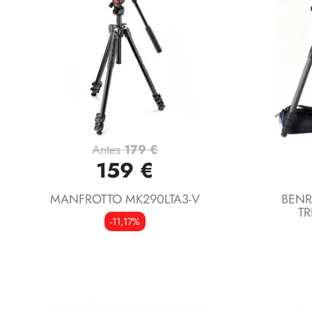
Antes
179 €
Vista rápida

159 €
MANFROTTO MK290LTA3-V
BENR
T
-11,17%