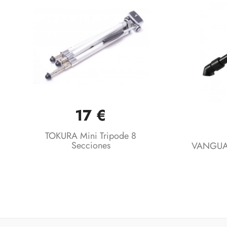
17 €
Vista rápida

TOKURA Mini Tripode 8
Secciones
VANGUAR