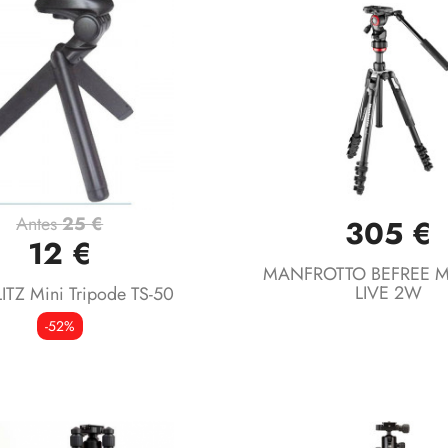
Antes
25 €
305 €
Vista rápida
Vista rápida


12 €
MANFROTTO BEFREE M
LIVE 2W
ITZ Mini Tripode TS-50
-52%