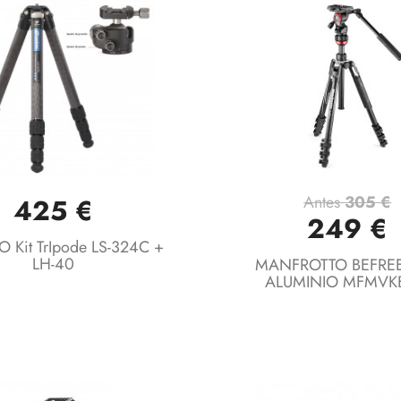
Antes
305 €
425 €
Vista rápida
Vista rápida


249 €
 Kit TrIpode LS-324C +
LH-40
MANFROTTO BEFREE
ALUMINIO MFMVK