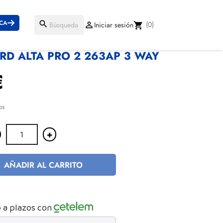
ICA
search
(0)

Iniciar sesión
shopping_cart
D ALTA PRO 2 263AP 3 WAY
€
os
+
AÑADIR AL CARRITO
 a plazos con