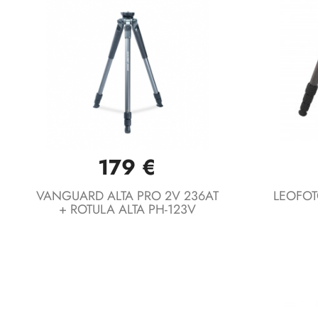
179 €
Vista rápida

VANGUARD ALTA PRO 2V 236AT
LEOFOTO
+ ROTULA ALTA PH-123V