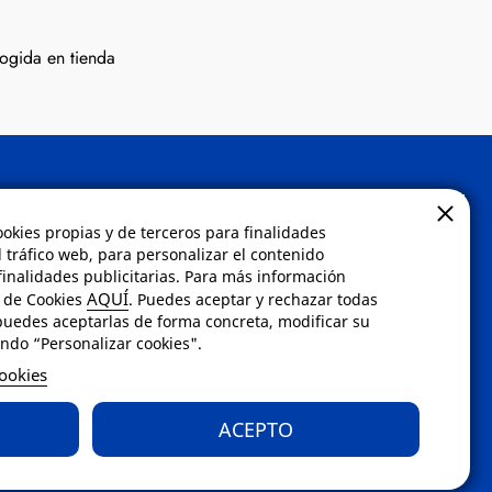
ogida en tienda
Contacto
ookies propias y de terceros para finalidades
l tráfico web, para personalizar el contenido
inalidades publicitarias. Para más información
 compra
Envíanos un email a
AQUÍ
a de Cookies
. Puedes aceptar y rechazar todas
dad
info@fotoroma.es
o bien
puedes aceptarlas de forma concreta, modificar su
rellena nuestro
formulario
ndo “Personalizar cookies".
dos
de contacto
cookies
stimiento
ntes
ACEPTO